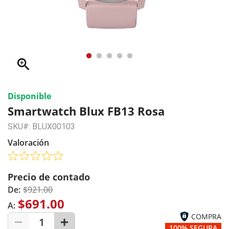
zoom_in
Disponible
Smartwatch Blux FB13 Rosa
SKU#: BLUX00103
Valoración
Precio de contado
De:
$921.00
$691.00
A:
COMPRA
1
100% SEGURA