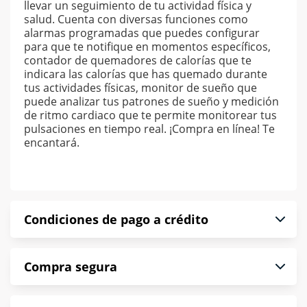
llevar un seguimiento de tu actividad física y
salud. Cuenta con diversas funciones como
alarmas programadas que puedes configurar
para que te notifique en momentos específicos,
contador de quemadores de calorías que te
indicara las calorías que has quemado durante
tus actividades físicas, monitor de sueño que
puede analizar tus patrones de sueño y medición
de ritmo cardiaco que te permite monitorear tus
pulsaciones en tiempo real. ¡Compra en línea! Te
encantará.
Condiciones de pago a crédito
Precio calculado a 52 semanas abonando
Compra segura
puntualmente. Al finalizar tu compra generas el
2% en monedero electrónico.
En Muebles América te informamos que tu