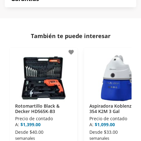
norma de Muebles América.
Protegemos la seguridad de información y
En Muebles América nos interesa tu satisfacción.
comunicación de nuestros clientes.
Si necesitas mayor detalle de tu garantía,
consulta los términos y condiciones
aquí
.
Contamos con:
También te puede interesar
- Certificados de seguridad SSL y Encriptación 3D.
- Sello de confianza correspondiente,
favorite
disposiciones legales y Códigos de Ética de la
Asociación Mexicana de Internet (AIMX).
- Nos encontramos en la lista de socios Activos de
la Asociación de Internet.MX.
Rotomartillo Black &
Aspiradora Koblenz Wd
Decker HD565K-B3
354 K2M 3 Gal
Precio de contado
Precio de contado
A:
$1,399.00
A:
$1,099.00
Desde
$40.00
Desde
$33.00
semanales
semanales