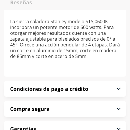
Reseñas
La sierra caladora Stanley modelo STSJ0600K
incorpora un potente motor de 600 watts. Para
otorgar mejores resultados cuenta con una
zapata ajustable para biselados precisos de 0° a
45°. Ofrece una acción pendular de 4 etapas. Dará
un corte en aluminio de 15mm, corte en madera
de 85mm y corte en acero de 5mm.
Condiciones de pago a crédito
Precio calculado a 52 semanas abonando
Compra segura
puntualmente. Al finalizar tu compra generas el
2% en monedero electrónico.
En Muebles América te informamos que tu
*Sujeto a aprobación de crédito conforme a
Garantías
compra es segura de principio a fin.