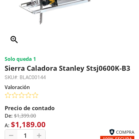
zoom_in
Solo queda 1
Sierra Caladora Stanley Stsj0600K-B3
SKU#: BLAC00144
Valoración
Precio de contado
De:
$1,399.00
$1,189.00
A:
COMPRA
1
100% SEGURA