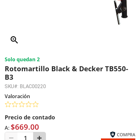
zoom_in
Solo quedan 2
Rotomartillo Black & Decker TB550-
B3
SKU#: BLAC00220
Valoración
Precio de contado
$669.00
A:
COMPRA
1