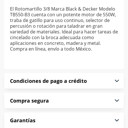
El Rotomartillo 3/8 Marca Black & Decker Modelo
TB550-B3 cuenta con un potente motor de 550W,
traba de gatillo para uso continuo, selector de
percusión o rotación para taladrar en gran
variedad de materiales. Ideal para hacer tareas de
cincelado con la broca adecuada como
aplicaciones en concreto, madera y metal.
Compra en línea, envío a todo México.
Condiciones de pago a crédito
Precio calculado a 52 semanas abonando
Compra segura
puntualmente. Al finalizar tu compra generas el
2% en monedero electrónico.
En Muebles América te informamos que tu
*Sujeto a aprobación de crédito conforme a
Garantías
compra es segura de principio a fin.
norma de Muebles América.