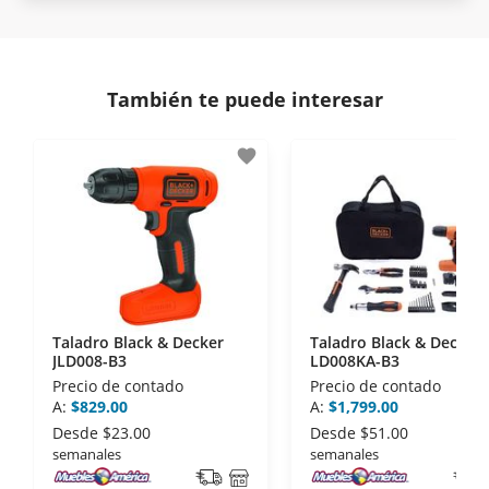
Protegemos la seguridad de información y
En Muebles América nos interesa tu satisfacción.
comunicación de nuestros clientes.
Si necesitas mayor detalle de tu garantía,
consulta los términos y condiciones
aquí
.
Contamos con:
También te puede interesar
- Certificados de seguridad SSL y Encriptación 3D.
- Sello de confianza correspondiente,
favorite
disposiciones legales y Códigos de Ética de la
Asociación Mexicana de Internet (AIMX).
- Nos encontramos en la lista de socios Activos de
la Asociación de Internet.MX.
Taladro Black & Decker
Taladro Black & Decker
JLD008-B3
LD008KA-B3
Precio de contado
Precio de contado
A:
$829.00
A:
$1,799.00
Desde
$23.00
Desde
$51.00
semanales
semanales