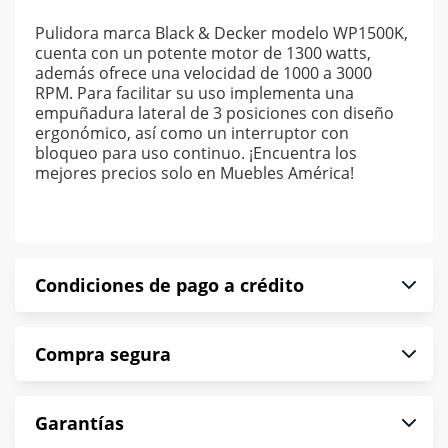
Pulidora marca Black & Decker modelo WP1500K,
cuenta con un potente motor de 1300 watts,
además ofrece una velocidad de 1000 a 3000
RPM. Para facilitar su uso implementa una
empuñadura lateral de 3 posiciones con diseño
ergonómico, así como un interruptor con
bloqueo para uso continuo. ¡Encuentra los
mejores precios solo en Muebles América!
Condiciones de pago a crédito
Precio calculado a 52 semanas abonando
Compra segura
puntualmente. Al finalizar tu compra generas el
2% en monedero electrónico.
En Muebles América te informamos que tu
*Sujeto a aprobación de crédito conforme a
Garantías
compra es segura de principio a fin.
norma de Muebles América.