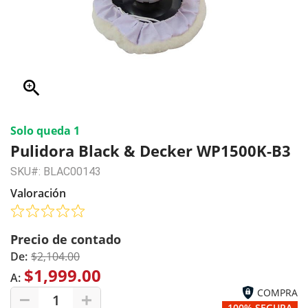
zoom_in
Solo queda 1
Pulidora Black & Decker WP1500K-B3
SKU#: BLAC00143
Valoración
Precio de contado
De:
$2,104.00
$1,999.00
A:
COMPRA
1
100% SEGURA