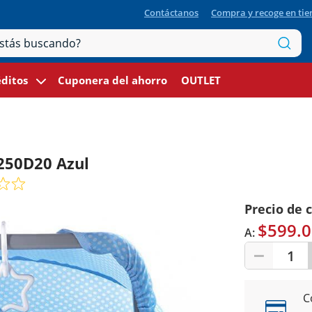
Contáctanos
Compra y recoge en ti
ditos
Cuponera del ahorro
OUTLET
250D20 Azul
Precio de 
$599.0
A:
1
C