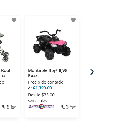
favorite
favorite
fav
 Kool
Montable Bbj+ BJV8
Carriola Bastón Prinse
ris
Rosa
5227 Rosa
do
Precio de contado
Precio de contado
A:
$1,399.00
A:
$599.00
Desde
$33.00
Desde
$17.00
semanales
semanales