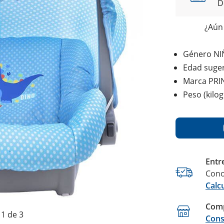
D
¿Aún 
Género N
Edad suge
Marca PRI
Peso (kilo
Entr
Cono
Calc
Comp
1 de 3
Cons