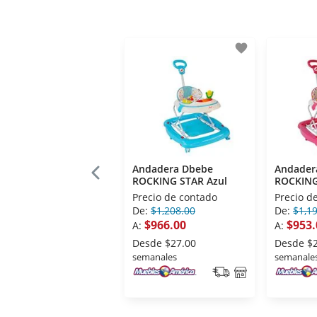
favorite
Andadera Dbebe
Andader
ROCKING STAR Azul
ROCKING
Precio de contado
Precio d
De:
$1,208.00
De:
$1,1
$966.00
$953.
A:
A:
Desde
$27.00
Desde
$
semanales
semanale