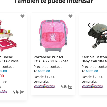
También te puede interesar
favorite
favorite
a Dbebe
Portabebe Prinsel
Carriola Bastón
 STAR Rosa
KOALA 7250U20 Rosa
Baby CAR 104 G
e contado
Precio de contado
Precio de conta
91.00
A:
$599.00
A:
$899.00
00
Desde
$17.00
Desde
$25.00
semanales
semanales
26.00
s