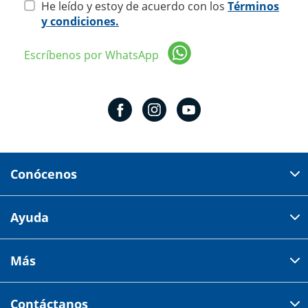
He leído y estoy de acuerdo con los
Términos
y condiciones.
Escríbenos por WhatsApp
Conócenos
Domicilio del corporativo:
Ayuda
Av 18 de marzo # 309. Colonia la Nogalera.
Código postal 44470 Guadalajara, Jalisco, México
Cómo comprar
Más
Tiendas
Credilana
Facturación electrónica
Aviso de privacidad
Centro de ayuda
Contáctanos