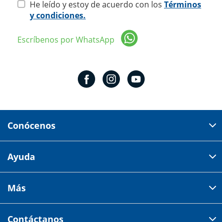
He leído y estoy de acuerdo con los
Términos
y condiciones.
Escríbenos por WhatsApp
Conócenos
Domicilio del corporativo:
Ayuda
Av 18 de marzo # 309. Colonia la Nogalera.
Código postal 44470 Guadalajara, Jalisco, México
Cómo comprar
Más
Tiendas
Credilana
Facturación electrónica
Aviso de privacidad
Centro de ayuda
Contáctanos