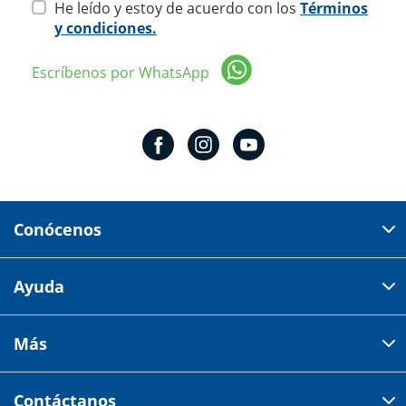
He leído y estoy de acuerdo con los
Términos
y condiciones.
Escríbenos por WhatsApp
Conócenos
Domicilio del corporativo:
Ayuda
Av 18 de marzo # 309. Colonia la Nogalera.
Código postal 44470 Guadalajara, Jalisco, México
Cómo comprar
Más
Tiendas
Credilana
Facturación electrónica
Aviso de privacidad
Centro de ayuda
Contáctanos