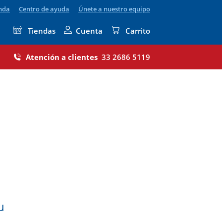
enda
Centro de ayuda
Únete a nuestro equipo
Tiendas
Cuenta
Carrito
Atención a clientes
33 2686 5119
u