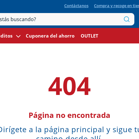
Contáctanos
Compra y recoge en ti
ditos
Cuponera del ahorro
OUTLET
404
Página no encontrada
Dirígete a la página principal y sigue t
camino desde allí.