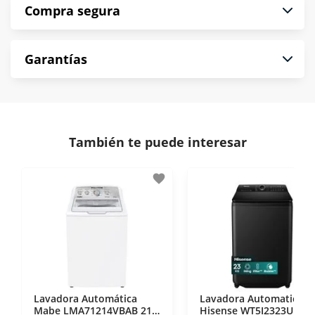
Compra segura
puntualmente. Al finalizar tu compra generas el
2% en monedero electrónico.
En Muebles América te informamos que tu
*Sujeto a aprobación de crédito conforme a
Garantías
compra es segura de principio a fin.
norma de Muebles América.
Protegemos la seguridad de información y
En Muebles América nos interesa tu satisfacción.
comunicación de nuestros clientes.
Si necesitas mayor detalle de tu garantía,
consulta los términos y condiciones
aquí
.
Contamos con:
También te puede interesar
- Certificados de seguridad SSL y Encriptación 3D.
- Sello de confianza correspondiente,
favorite
disposiciones legales y Códigos de Ética de la
Asociación Mexicana de Internet (AIMX).
- Nos encontramos en la lista de socios Activos de
la Asociación de Internet.MX.
Lavadora Automática
Lavadora Automatica
Mabe LMA71214VBAB 21
Hisense WT5I2323UBA 2