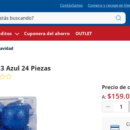
Contáctanos
Compra y recoge en ti
ditos
Cuponera del ahorro
OUTLET
navidad
3 Azul 24 Piezas
Precio de 
$159.0
A:
1
C