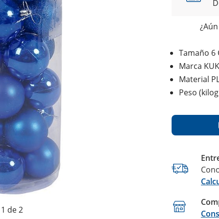
D
¿Aún 
Tamaño 6
Marca KU
Material P
Peso (kilo
Entr
Cono
Calc
Comp
1 de 2
Cons