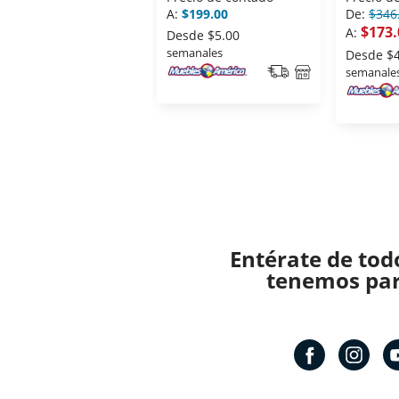
A:
$199.00
De:
$346
$173.
A:
Desde
$5.00
semanales
Desde
$
semanale
Entérate de tod
tenemos para