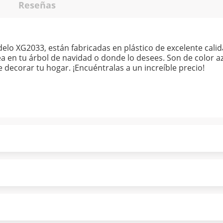
Reseñas
lo XG2033, están fabricadas en plástico de excelente calid
a en tu árbol de navidad o donde lo desees. Son de color az
 decorar tu hogar. ¡Encuéntralas a un increíble precio!
ndo puntualmente. Al finalizar tu compra generas el 2% en
forme a norma de Muebles América.
 tu compra es segura de principio a fin.
ión y comunicación de nuestros clientes.