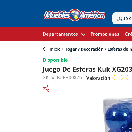
Departamentos
Promociones
Cré
Inicio
Hogar
Decoración
Esferas de 
Disponible
Juego De Esferas Kuk XG203
SKU#: KUK+00326
Valoración