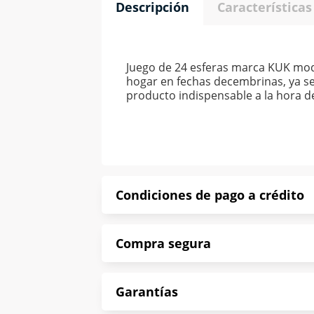
Descripción
Características
Juego de 24 esferas marca KUK mode
hogar en fechas decembrinas, ya se
producto indispensable a la hora de
Condiciones de pago a crédito
Precio calculado a 52 semanas abona
Compra segura
*Sujeto a aprobación de crédito con
En Muebles América te informamos que
Garantías
Protegemos la seguridad de informac