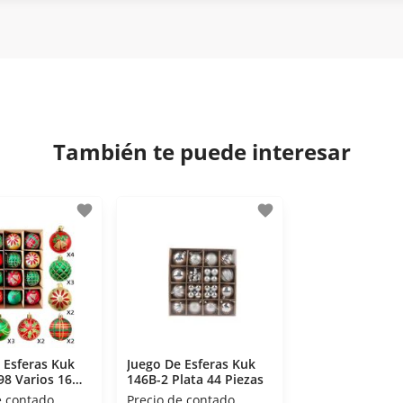
tisfacción. Si necesitas mayor detalle de tu garantía, cons
iptación 3D.
 disposiciones legales y Códigos de Ética de la Asociación M
os Activos de la Asociación de Internet.MX.
También te puede interesar
favorite
favorite
 Esferas Kuk
Juego De Esferas Kuk
8 Varios 16
146B-2 Plata 44 Piezas
e contado
Precio de contado