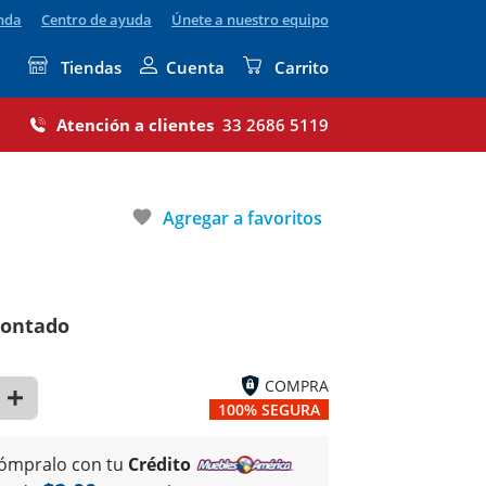
enda
Centro de ayuda
Únete a nuestro equipo
Tiendas
Cuenta
Carrito
Atención a clientes
33 2686 5119
favorite
Agregar a favoritos
contado
COMPRA
100% SEGURA
ómpralo con tu
Crédito