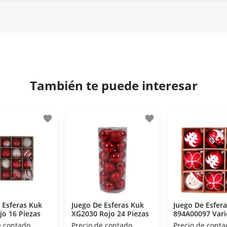
tisfacción. Si necesitas mayor detalle de tu garantía, cons
iptación 3D.
 disposiciones legales y Códigos de Ética de la Asociación M
os Activos de la Asociación de Internet.MX.
También te puede interesar
favorite
favorite
 Esferas Kuk
Juego De Esferas Kuk
Juego De Esfer
o 16 Piezas
XG2030 Rojo 24 Piezas
894A00097 Vari
Piezas
e contado
Precio de contado
Precio de conta