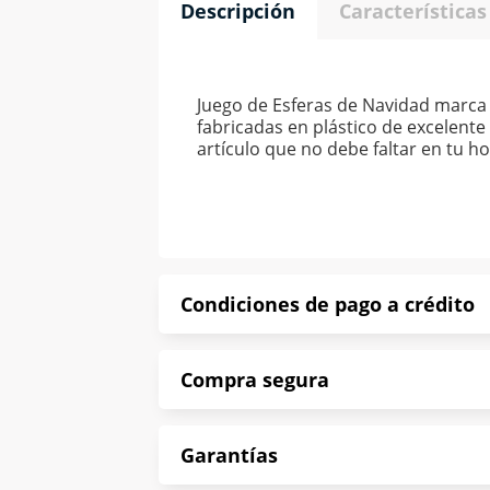
Descripción
Características
Juego de Esferas de Navidad marca
fabricadas en plástico de excelente 
artículo que no debe faltar en tu ho
Condiciones de pago a crédito
Precio calculado a 52 semanas abona
Compra segura
*Sujeto a aprobación de crédito con
En Muebles América te informamos que
Garantías
Protegemos la seguridad de informac