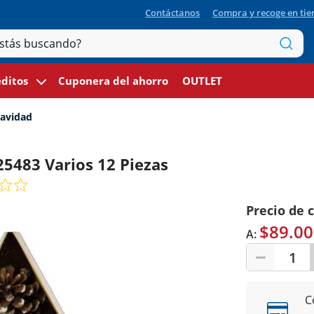
Contáctanos
Compra y recoge en ti
ditos
Cuponera del ahorro
OUTLET
navidad
5483 Varios 12 Piezas
Precio de 
$89.00
A:
1
C