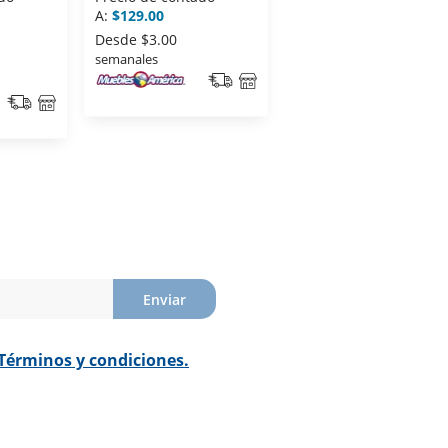
A:
$129.00
A:
$129.00
Desde
$3.00
Desde
$3.00
semanales
semanales
Enviar
Términos y condiciones.