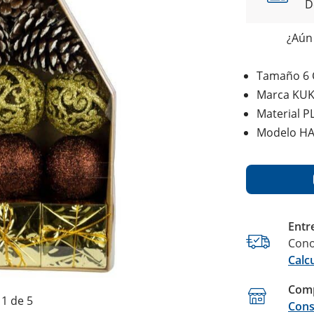
D
¿Aún 
Tamaño 6
Marca KU
Material P
Modelo H
Entr
Cono
Calc
Comp
1 de 5
Cons