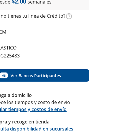
$2.00
esde
semanales
no tienes tu linea de Crédito?
 CM
K
LÁSTICO
AG225483
Ver Bancos Participantes
MSI
ega a domicilio
ce los tiempos y costo de envío
ular tiempos y costos de envío
ra y recoge en tienda
Calcular
ulta disponibilidad en sucursales