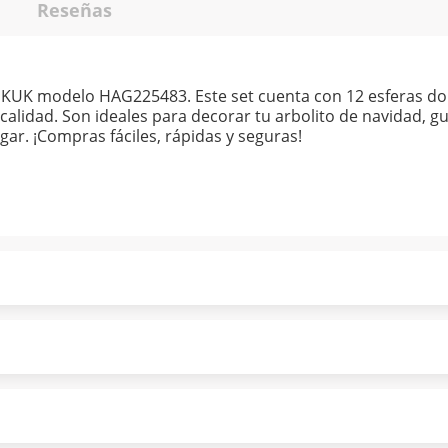
Reseñas
 KUK modelo HAG225483. Este set cuenta con 12 esferas do
calidad. Son ideales para decorar tu arbolito de navidad, gu
gar. ¡Compras fáciles, rápidas y seguras!
ndo puntualmente. Al finalizar tu compra generas el 2% en
forme a norma de Muebles América.
 tu compra es segura de principio a fin.
ión y comunicación de nuestros clientes.