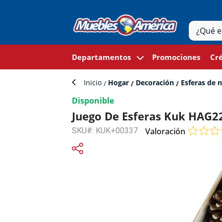
Departamentos
Promociones
Cré
Inicio
Hogar
Decoración
Esferas de 
Disponible
Juego De Esferas Kuk HAG22
SKU#: KUK+00337
Valoración