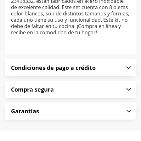
23498332, están fabricados en acero inoxidable
de excelente calidad. Este set cuenta con 8 piezas
color blancos, son de distintos tamaños y formas,
cada uno tiene su uso y funcionalidad. Este kit no
debe de faltar en tu cocina. ¡Compra en línea y
recibe en la comodidad de tu hogar!
Condiciones de pago a crédito
Precio calculado a 52 semanas abonando
Compra segura
puntualmente. Al finalizar tu compra generas el
2% en monedero electrónico.
En Muebles América te informamos que tu
*Sujeto a aprobación de crédito conforme a
Garantías
compra es segura de principio a fin.
norma de Muebles América.
Protegemos la seguridad de información y
En Muebles América nos interesa tu satisfacción.
comunicación de nuestros clientes.
Si necesitas mayor detalle de tu garantía,
consulta los términos y condiciones
aquí
.