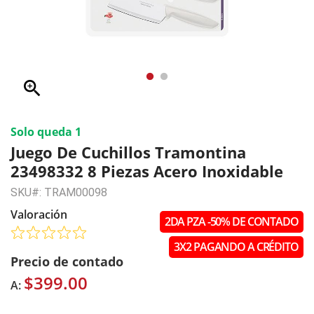
zoom_in
Solo queda 1
Juego De Cuchillos Tramontina
23498332 8 Piezas Acero Inoxidable
SKU#: TRAM00098
Valoración
2DA PZA -50% DE CONTADO
3X2 PAGANDO A CRÉDITO
Precio de contado
$399.00
A: