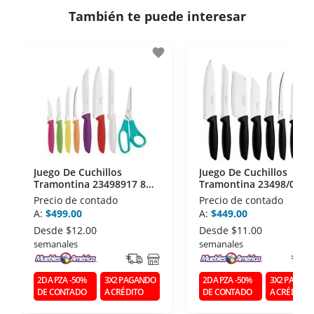
Contamos con:
También te puede interesar
- Certificados de seguridad SSL y Encriptación 3D.
- Sello de confianza correspondiente,
favorite
disposiciones legales y Códigos de Ética de la
Asociación Mexicana de Internet (AIMX).
- Nos encontramos en la lista de socios Activos de
la Asociación de Internet.MX.
Juego De Cuchillos
Juego De Cuchillos
Tramontina 23498917 8
Tramontina 23498/050 
Piezas Plastico Y Acero
Piezas Plastico Y Acero
Precio de contado
Precio de contado
A:
$499.00
A:
$449.00
Desde
$12.00
Desde
$11.00
semanales
semanales
2DA PZA -50%
3X2 PAGANDO
2DA PZA -50%
3X2 PAGAN
DE CONTADO
A CRÉDITO
DE CONTADO
A CRÉDITO