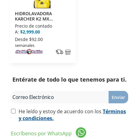
HIDROLAVADORA
KARCHER K2 MX
PREMIUM 1.602-511.0
Precio de contado
1600 PSI
A:
$2,999.00
Desde
$92.00
semanales
Entérate de todo lo que tenemos para ti.
Enviar
He leído y estoy de acuerdo con los
Términos
y condiciones.
Escríbenos por WhatsApp