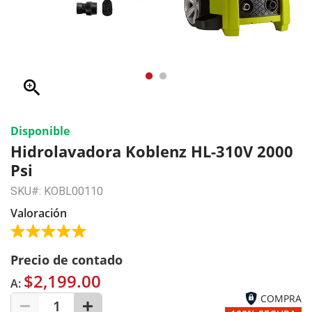
zoom_in
Disponible
Hidrolavadora Koblenz HL-310V 2000
Psi
SKU#: KOBL00110
Valoración
Precio de contado
$2,199.00
A:
COMPRA
1