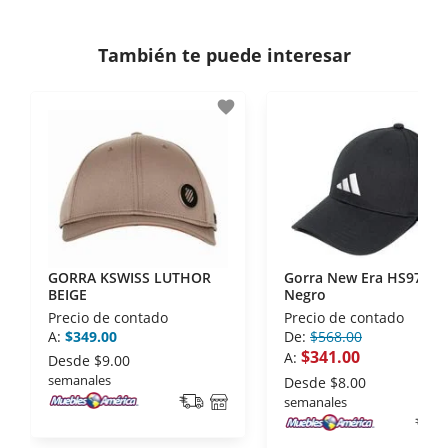
Si necesitas mayor detalle de tu garantía,
consulta los términos y condiciones
aquí
.
Contamos con:
También te puede interesar
- Certificados de seguridad SSL y Encriptación 3D.
- Sello de confianza correspondiente,
favorite
disposiciones legales y Códigos de Ética de la
Asociación Mexicana de Internet (AIMX).
- Nos encontramos en la lista de socios Activos de
la Asociación de Internet.MX.
GORRA KSWISS LUTHOR
Gorra New Era HS9753
BEIGE
Negro
Precio de contado
Precio de contado
A:
$349.00
De:
$568.00
$341.00
A:
Desde
$9.00
semanales
Desde
$8.00
semanales