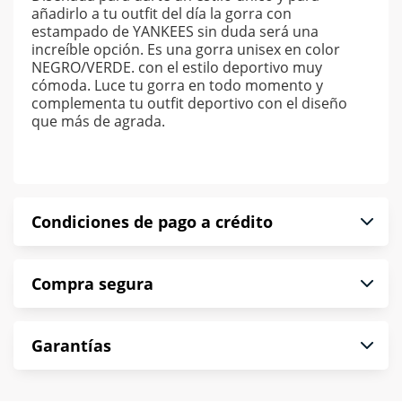
añadirlo a tu outfit del día la gorra con
estampado de YANKEES sin duda será una
increíble opción. Es una gorra unisex en color
NEGRO/VERDE. con el estilo deportivo muy
cómoda. Luce tu gorra en todo momento y
complementa tu outfit deportivo con el diseño
que más de agrada.
Condiciones de pago a crédito
Precio calculado a 52 semanas abonando
Compra segura
puntualmente. Al finalizar tu compra generas el
2% en monedero electrónico.
En Muebles América te informamos que tu
*Sujeto a aprobación de crédito conforme a
Garantías
compra es segura de principio a fin.
norma de Muebles América.
Protegemos la seguridad de información y
En Muebles América nos interesa tu satisfacción.
comunicación de nuestros clientes.