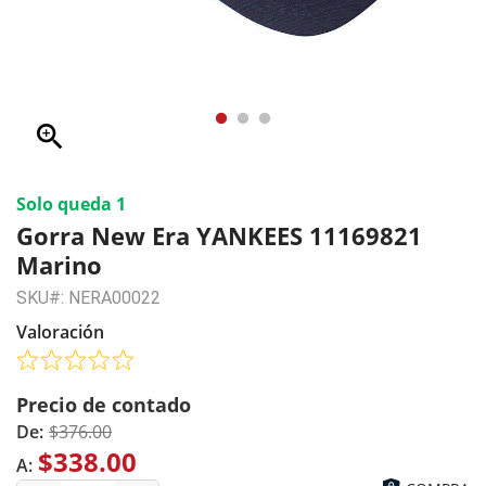
zoom_in
Solo queda 1
Gorra New Era YANKEES 11169821
Marino
SKU#: NERA00022
Valoración
Precio de contado
De:
$376.00
$338.00
A: