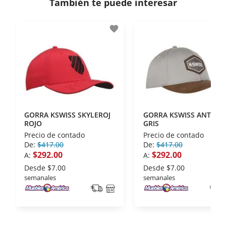
También te puede interesar
- Certificados de seguridad SSL y Encriptación 3D.
- Sello de confianza correspondiente,
favorite
disposiciones legales y Códigos de Ética de la
Asociación Mexicana de Internet (AIMX).
- Nos encontramos en la lista de socios Activos de
la Asociación de Internet.MX.
GORRA KSWISS SKYLEROJ
GORRA KSWISS ANTONG
ROJO
GRIS
Precio de contado
Precio de contado
De:
$417.00
De:
$417.00
$292.00
$292.00
A:
A:
Desde
$7.00
Desde
$7.00
semanales
semanales