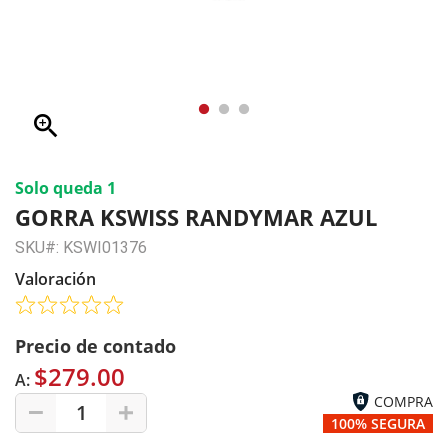
zoom_in
Solo queda 1
GORRA KSWISS RANDYMAR AZUL
SKU#: KSWI01376
Valoración
Precio de contado
$279.00
A:
COMPRA
1
100% SEGURA