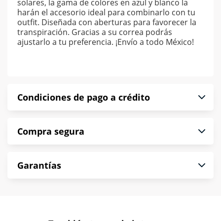
solares, la gama de colores en azul y blanco la
harán el accesorio ideal para combinarlo con tu
outfit. Diseñada con aberturas para favorecer la
transpiración. Gracias a su correa podrás
ajustarlo a tu preferencia. ¡Envío a todo México!
Condiciones de pago a crédito
Precio calculado a 52 semanas abonando
Compra segura
puntualmente. Al finalizar tu compra generas el
2% en monedero electrónico.
En Muebles América te informamos que tu
*Sujeto a aprobación de crédito conforme a
Garantías
compra es segura de principio a fin.
norma de Muebles América.
Protegemos la seguridad de información y
En Muebles América nos interesa tu satisfacción.
comunicación de nuestros clientes.
Si necesitas mayor detalle de tu garantía,
consulta los términos y condiciones
aquí
.
Contamos con: