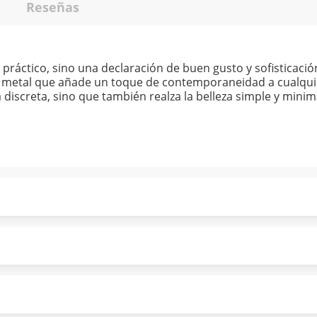
Reseñas
 práctico, sino una declaración de buen gusto y sofisticaci
metal que añade un toque de contemporaneidad a cualquie
a discreta, sino que también realza la belleza simple y minim
ndo puntualmente. Al finalizar tu compra generas el 2% en
forme a norma de Muebles América.
 tu compra es segura de principio a fin.
ión y comunicación de nuestros clientes.