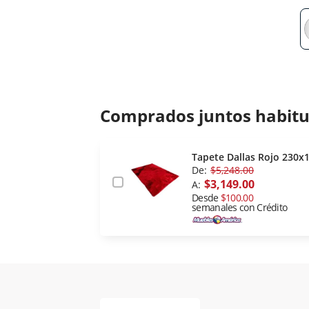
Comprados juntos habit
Tapete Dallas Rojo 230x
De:
$5,248.00
$3,149.00
A:
Desde
$100.00
semanales con Crédito