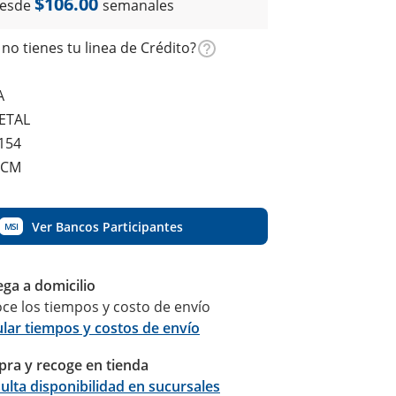
$106.00
esde
semanales
no tienes tu linea de Crédito?
A
METAL
154
 CM
Ver Bancos Participantes
MSI
ega a domicilio
ce los tiempos y costo de envío
ular tiempos y costos de envío
ra y recoge en tienda
Calcular
ulta disponibilidad en sucursales