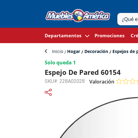
Departamentos
Promociones
Cré
Inicio
Hogar
Decoración
Espejos de 
Solo queda 1
Espejo De Pared 60154
SKU#: 228A02028
Valoración