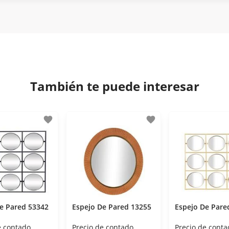
tisfacción. Si necesitas mayor detalle de tu garantía, cons
iptación 3D.
 disposiciones legales y Códigos de Ética de la Asociación M
os Activos de la Asociación de Internet.MX.
También te puede interesar
favorite
favorite
e Pared 53342
Espejo De Pared 13255
Espejo De Pare
e contado
Precio de contado
Precio de conta