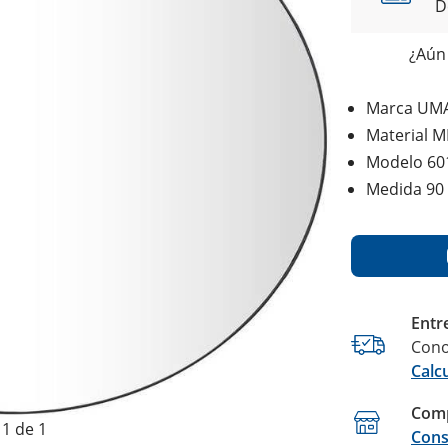
D
¿Aún 
Marca UM
Material 
Modelo 60
Medida 90
Entr
Cono
Calc
Comp
1 de 1
Cons