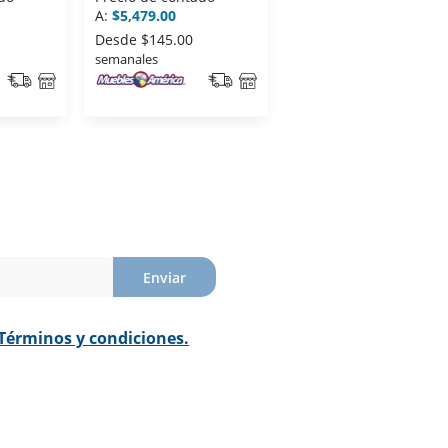
A:
$5,479.00
A:
$4,789.00
Desde
$145.00
Desde
$152.00
semanales
semanales
Enviar
Términos y condiciones.