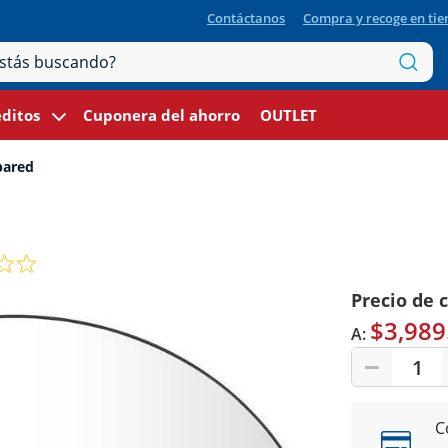
Contáctanos
Compra y recoge en ti
ditos
Cuponera del ahorro
OUTLET
pared
Precio de 
$3,989
A:
1
C