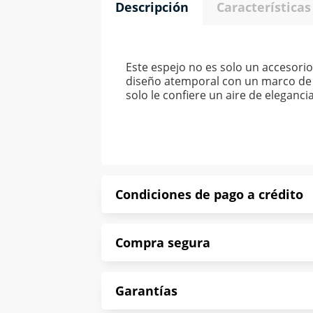
Descripción
Características
Este espejo no es solo un accesorio
diseño atemporal con un marco de 
solo le confiere un aire de eleganci
Condiciones de pago a crédito
Precio calculado a 52 semanas abona
Compra segura
*Sujeto a aprobación de crédito con
En Muebles América te informamos que
Garantías
Protegemos la seguridad de informac