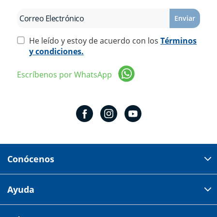
Enviar
He leído y estoy de acuerdo con los
Términos
y condiciones.
Escríbenos por WhatsApp
Conócenos
Domicilio del corporativo:
Ayuda
Av 18 de marzo # 309. Colonia la Nogalera.
Código postal 44470 Guadalajara, Jalisco, México
Cómo comprar