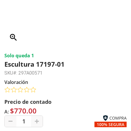
zoom_in
Solo queda 1
Escultura 17197-01
SKU#: 297A00571
Valoración
Precio de contado
$770.00
A:
COMPRA
1
100% SEGURA