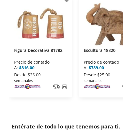
favorite
disposiciones legales y Códigos de Ética de la
Asociación Mexicana de Internet (AIMX).
- Nos encontramos en la lista de socios Activos de
la Asociación de Internet.MX.
Figura Decorativa 81782
Escultura 18820
Precio de contado
Precio de contado
A:
$816.00
A:
$789.00
Desde
$26.00
Desde
$25.00
semanales
semanales
Entérate de todo lo que tenemos para ti.