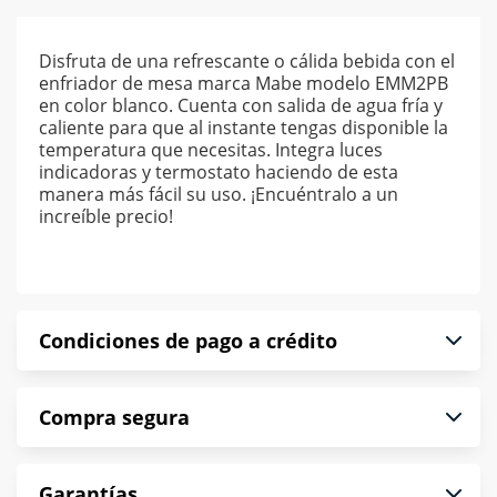
Disfruta de una refrescante o cálida bebida con el
enfriador de mesa marca Mabe modelo EMM2PB
en color blanco. Cuenta con salida de agua fría y
caliente para que al instante tengas disponible la
temperatura que necesitas. Integra luces
indicadoras y termostato haciendo de esta
manera más fácil su uso. ¡Encuéntralo a un
increíble precio!
Condiciones de pago a crédito
Precio calculado a 52 semanas abonando
Compra segura
puntualmente. Al finalizar tu compra generas el
2% en monedero electrónico.
En Muebles América te informamos que tu
*Sujeto a aprobación de crédito conforme a
Garantías