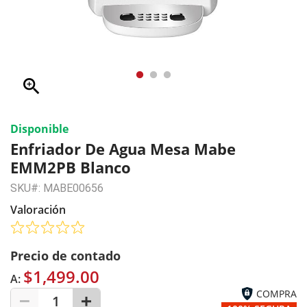
zoom_in
Disponible
Enfriador De Agua Mesa Mabe
EMM2PB Blanco
SKU#: MABE00656
Valoración
Precio de contado
$1,499.00
A:
COMPRA
1