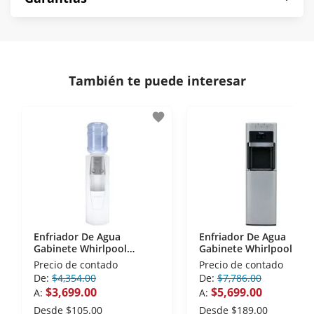
compra es segura de principio a fin.
norma de Muebles América.
Protegemos la seguridad de información y
En Muebles América nos interesa tu satisfacción.
comunicación de nuestros clientes.
Si necesitas mayor detalle de tu garantía,
consulta los términos y condiciones
aquí
.
Contamos con:
También te puede interesar
- Certificados de seguridad SSL y Encriptación 3D.
- Sello de confianza correspondiente,
favorite
disposiciones legales y Códigos de Ética de la
Asociación Mexicana de Internet (AIMX).
- Nos encontramos en la lista de socios Activos de
la Asociación de Internet.MX.
Enfriador De Agua
Enfriador De Agua
Gabinete Whirlpool
Gabinete Whirlpool
WK5012Q Blanco
WK5915BD Silver
Precio de contado
Precio de contado
De:
$4,354.00
De:
$7,786.00
$3,699.00
$5,699.00
A:
A:
Desde
$105.00
Desde
$189.00