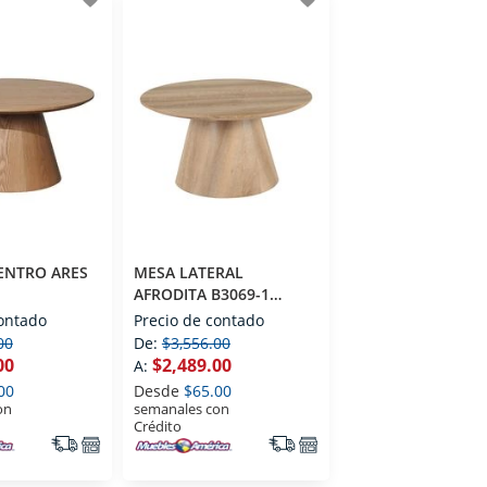
ENTRO ARES
MESA LATERAL
AFRODITA B3069-1
ORANEO
CONTEMPORANEO
contado
Precio de contado
00
De:
$3,556.00
00
$2,489.00
A:
00
Desde
$65.00
on
semanales con
Crédito