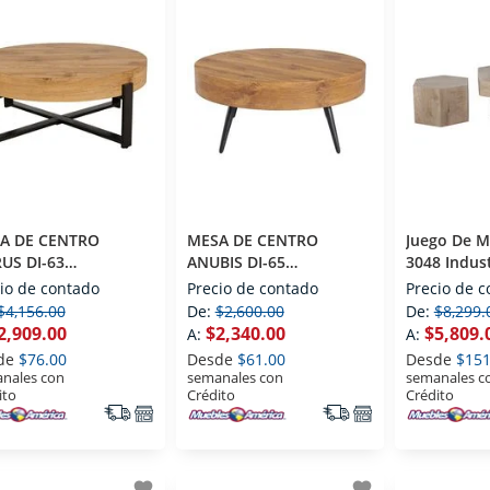
A DE CENTRO
MESA DE CENTRO
Juego De M
US DI-63
ANUBIS DI-65
3048 Indust
USTRIAL
INDUSTRIAL
io de contado
Precio de contado
Precio de 
$4,156.00
De:
$2,600.00
De:
$8,299.
2,909.00
$2,340.00
$5,809.
A:
A:
de
$76.00
Desde
$61.00
Desde
$151
nales con
semanales con
semanales c
ito
Crédito
Crédito
favorite
favorite