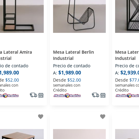
 Lateral Amira
Mesa Lateral Berlin
Mesa Later
strial
Industrial
Industrial
io de contado
Precio de contado
Precio de 
1,989.00
$1,989.00
$2,939.
A:
A:
de
$52.00
Desde
$52.00
Desde
$77.
nales con
semanales con
semanales c
ito
Crédito
Crédito
favorite
favorite