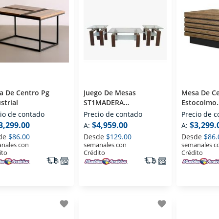
a De Centro Pg
Juego De Mesas
Mesa De C
strial
ST1MADERA
Estocolmo
Contemporaneo
Contempo
io de contado
Precio de contado
Precio de 
3,299.00
$4,959.00
$3,299.
A:
A:
de
$86.00
Desde
$129.00
Desde
$86.
nales con
semanales con
semanales c
ito
Crédito
Crédito
favorite
favorite