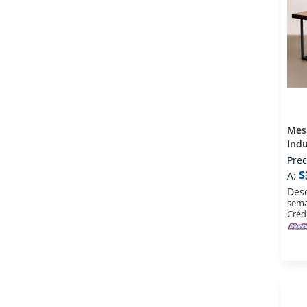
Mes
Indu
Prec
$
A:
Des
sema
Créd