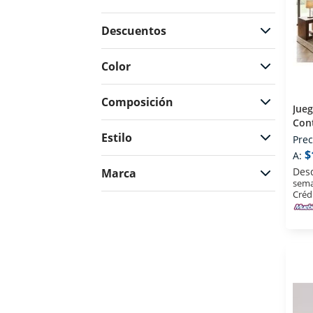
Descuentos
$646
$13139
Color
Composición
Jue
Con
Estilo
Prec
$
A:
Des
Marca
sema
Créd