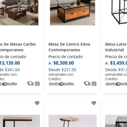
go De Mesas Caribe
Mesa De Centro Edna
Mesa Later
temporaneo
Contemporaneo
Industrial
io de contado
Precio de contado
Precio de 
13,139.00
$8,509.00
$3,459.
A:
A:
de
$341.00
Desde
$221.00
Desde
$91.
nales con
semanales con
semanales c
ito
Crédito
Crédito
favorite
favorite