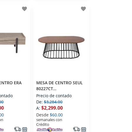
favorite
favorite
ENTRO ERA
MESA DE CENTRO SEUL
80227CT
ORANEO
CONTEMPORANEO
contado
Precio de contado
00
De:
$3,284.00
00
$2,299.00
A:
00
Desde
$60.00
on
semanales con
Crédito