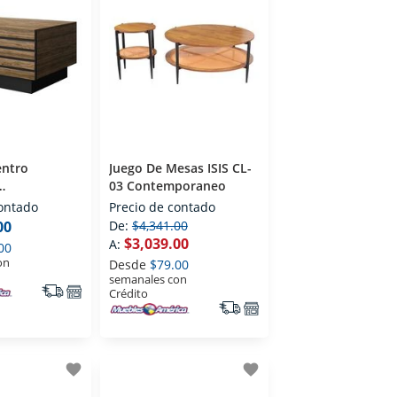
entro
Juego De Mesas ISIS CL-
03 Contemporaneo
raneo
contado
Precio de contado
00
De:
$4,341.00
$3,039.00
A:
00
on
Desde
$79.00
semanales con
Crédito
favorite
favorite