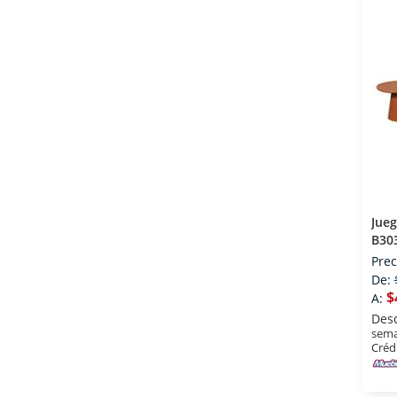
Jue
B30
Prec
De:
$
A:
Des
sema
Créd