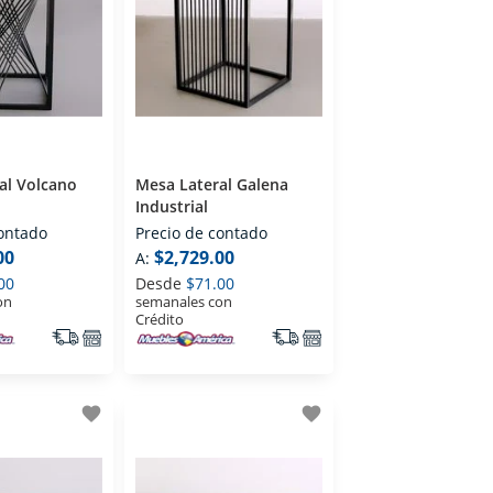
al Volcano
Mesa Lateral Galena
Industrial
contado
Precio de contado
00
$2,729.00
A:
00
Desde
$71.00
on
semanales con
Crédito
favorite
favorite