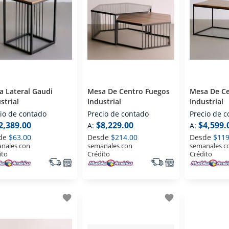
 Lateral Gaudi
Mesa De Centro Fuegos
Mesa De Ce
strial
Industrial
Industrial
io de contado
Precio de contado
Precio de 
2,389.00
$8,229.00
$4,599.
A:
A:
de
$63.00
Desde
$214.00
Desde
$119
nales con
semanales con
semanales c
ito
Crédito
Crédito
favorite
favorite