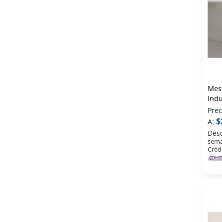
Mesa
Indu
Prec
$
A:
Des
sema
Créd