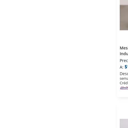
Mesa
Indu
Prec
$
A:
Des
sema
Créd