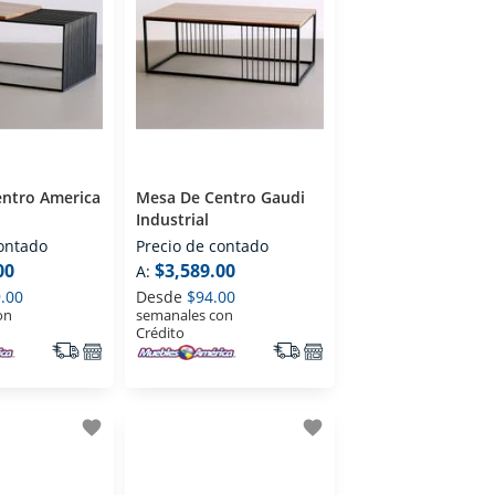
ntro America
Mesa De Centro Gaudi
Industrial
contado
Precio de contado
00
$3,589.00
A:
.00
Desde
$94.00
on
semanales con
Crédito
favorite
favorite