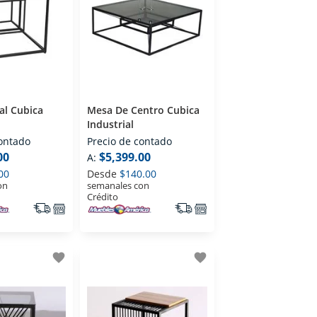
al Cubica
Mesa De Centro Cubica
Industrial
contado
Precio de contado
00
$5,399.00
A:
00
Desde
$140.00
on
semanales con
Crédito
favorite
favorite