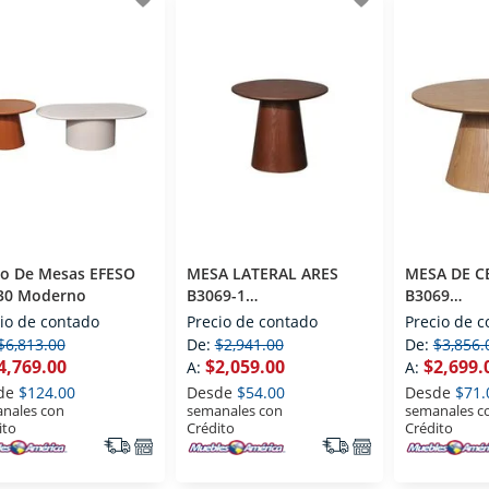
go De Mesas EFESO
MESA LATERAL ARES
MESA DE C
30 Moderno
B3069-1
B3069
CONTEMPORANEO
CONTEMP
io de contado
Precio de contado
Precio de 
$6,813.00
De:
$2,941.00
De:
$3,856.
4,769.00
$2,059.00
$2,699.
A:
A:
de
$124.00
Desde
$54.00
Desde
$71.
nales con
semanales con
semanales c
ito
Crédito
Crédito