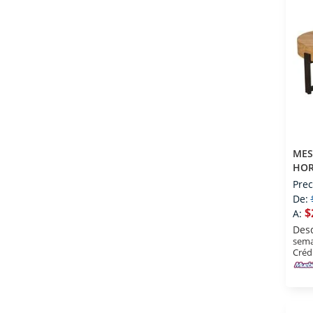
MES
HOR
IND
Prec
De:
$
A:
Des
sema
Créd