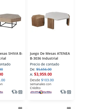
esas SHIVA B-
Juego De Mesas ATENEA
rial
B-3036 Industrial
contado
Precio de contado
00
De:
$5,656.00
00
$3,959.00
A:
.00
Desde
$103.00
on
semanales con
Crédito
favorite
favorite