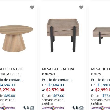
favorite
favorite
A DE CENTRO
MESA LATERAL ERA
MESA DE C
ODITA B3069
B3029-1
B3029
NTEMPORANEO
CONTEMPORANEO
CONTEMP
io de contado
Precio de contado
Precio de 
$4,684.00
De:
$3,684.00
De:
$5,380.
3,279.00
$2,579.00
$2,959.
A:
A:
de
$85.00
Desde
$67.00
Desde
$77.
nales con
semanales con
semanales c
ito
Crédito
Crédito