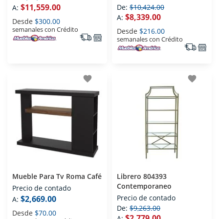
$11,559.00
De:
$10,424.00
A:
$8,339.00
A:
Desde
$300.00
semanales con Crédito
Desde
$216.00
semanales con Crédito
favorite
favorite
Mueble Para Tv Roma Café
Librero 804393
Contemporaneo
Precio de contado
Precio de contado
$2,669.00
A:
De:
$9,263.00
Desde
$70.00
$2,779.00
A: