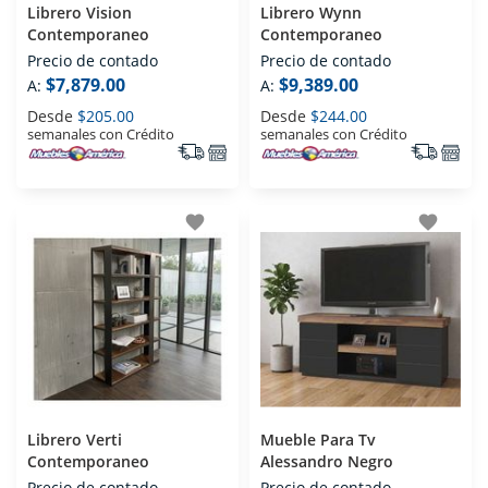
Librero Vision
Librero Wynn
Contemporaneo
Contemporaneo
Precio de contado
Precio de contado
$7,879.00
$9,389.00
A:
A:
Desde
$205.00
Desde
$244.00
semanales con Crédito
semanales con Crédito
favorite
favorite
Librero Verti
Mueble Para Tv
Contemporaneo
Alessandro Negro
Precio de contado
Precio de contado