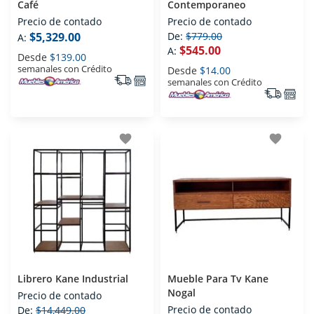
Café
Contemporaneo
Precio de contado
Precio de contado
$5,329.00
De:
$779.00
A:
$545.00
A:
Desde
$139.00
semanales con Crédito
Desde
$14.00
semanales con Crédito
favorite
favorite
Librero Kane Industrial
Mueble Para Tv Kane
Nogal
Precio de contado
Precio de contado
De:
$14,449.00