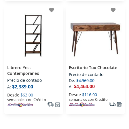
favorite
favorite
Librero Yect
Escritorio Tux Chocolate
Contemporaneo
Precio de contado
Precio de contado
De:
$4,960.00
$4,464.00
$2,389.00
A:
A:
Desde
$116.00
Desde
$63.00
semanales con Crédito
semanales con Crédito