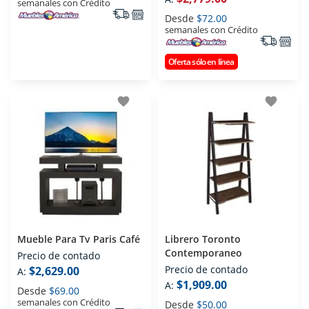
semanales con Crédito
Desde
$72.00
semanales con Crédito
Oferta sólo en línea
favorite
favorite
Mueble Para Tv Paris Café
Librero Toronto
Contemporaneo
Precio de contado
Precio de contado
$2,629.00
A:
$1,909.00
A:
Desde
$69.00
semanales con Crédito
Desde
$50.00