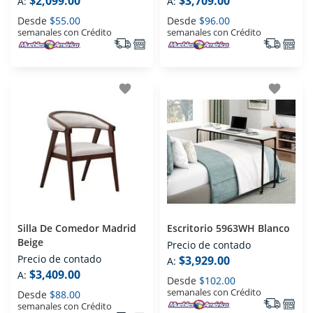
$2,099.00
$3,709.00
A:
A:
Desde
$55.00
Desde
$96.00
semanales con Crédito
semanales con Crédito
favorite
favorite
Silla De Comedor Madrid
Escritorio 5963WH Blanco
Beige
Precio de contado
Precio de contado
$3,929.00
A:
$3,409.00
A:
Desde
$102.00
semanales con Crédito
Desde
$88.00
semanales con Crédito