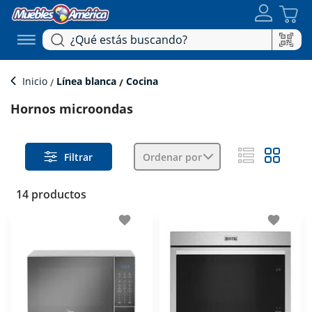
Inicio
Línea blanca
Cocina
Hornos microondas
Filtrar
Ordenar por
14 productos
favorite
favorite