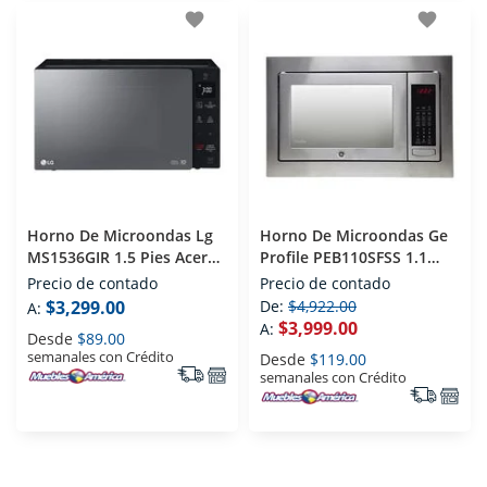
favorite
favorite
Horno De Microondas Lg
Horno De Microondas Ge
MS1536GIR 1.5 Pies Acero
Profile PEB110SFSS 1.1
Inoxidable
Pies Acero Inoxidable
Precio de contado
Precio de contado
$3,299.00
De:
$4,922.00
A:
$3,999.00
A:
Desde
$89.00
semanales con Crédito
Desde
$119.00
semanales con Crédito