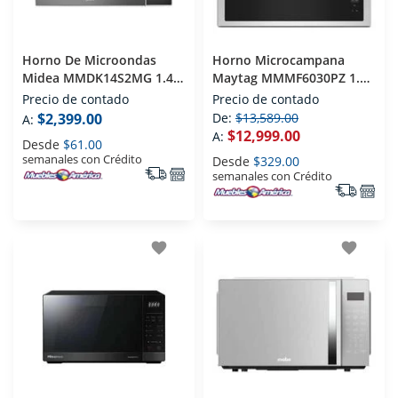
Horno De Microondas
Horno Microcampana
Midea MMDK14S2MG 1.4
Maytag MMMF6030PZ 1.1
Pies Plata / Negro
Pies Acero Inoxidable
Precio de contado
Precio de contado
$2,399.00
De:
$13,589.00
A:
$12,999.00
A:
Desde
$61.00
semanales con Crédito
Desde
$329.00
semanales con Crédito
favorite
favorite