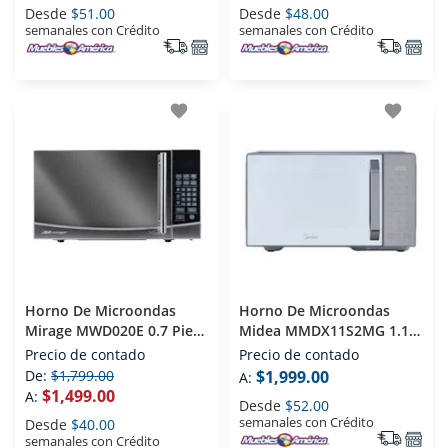
Desde
$51.00
Desde
$48.00
semanales con Crédito
semanales con Crédito
favorite
favorite
Horno De Microondas
Horno De Microondas
Mirage MWD020E 0.7 Pies
Midea MMDX11S2MG 1.1
Espejo
Pies Silver
Precio de contado
Precio de contado
De:
$1,799.00
$1,999.00
A:
$1,499.00
A:
Desde
$52.00
semanales con Crédito
Desde
$40.00
semanales con Crédito