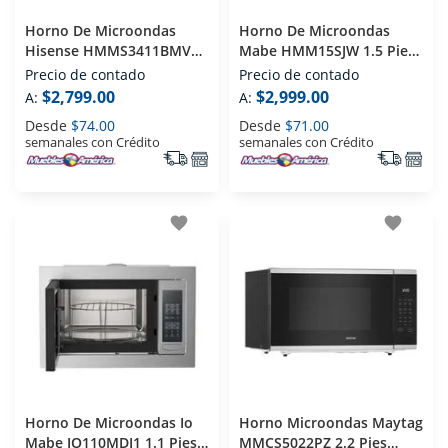
Horno De Microondas
Horno De Microondas
Hisense HMMS3411BMV
Mabe HMM15SJW 1.5 Pies
1.4 Pies Negro
Gris
Precio de contado
Precio de contado
$2,799.00
$2,999.00
A:
A:
Desde
$74.00
Desde
$71.00
semanales con Crédito
semanales con Crédito
favorite
favorite
Horno De Microondas Io
Horno Microondas Maytag
Mabe IO110MDI1 1.1 Pies
MMCS5022PZ 2.2 Pies