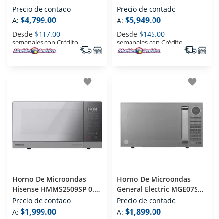
Acero Inoxidable
Acero Inoxidable
Precio de contado
Precio de contado
$4,799.00
$5,949.00
A:
A:
Desde
$117.00
Desde
$145.00
semanales con Crédito
semanales con Crédito
favorite
favorite
Horno De Microondas
Horno De Microondas
Hisense HMMS2509SP 0.9
General Electric MGE07SEJ
Pies Plata
0.7 Pies Espejo
Precio de contado
Precio de contado
$1,999.00
$1,899.00
A:
A: