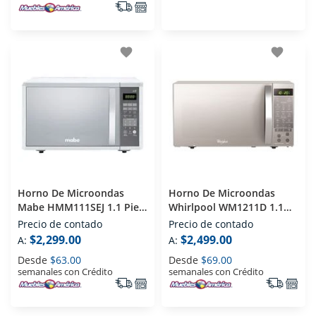
favorite
favorite
Horno De Microondas
Horno De Microondas
Mabe HMM111SEJ 1.1 Pies
Whirlpool WM1211D 1.1
Espejo
Pies Silver
Precio de contado
Precio de contado
$2,299.00
$2,499.00
A:
A:
Desde
$63.00
Desde
$69.00
semanales con Crédito
semanales con Crédito