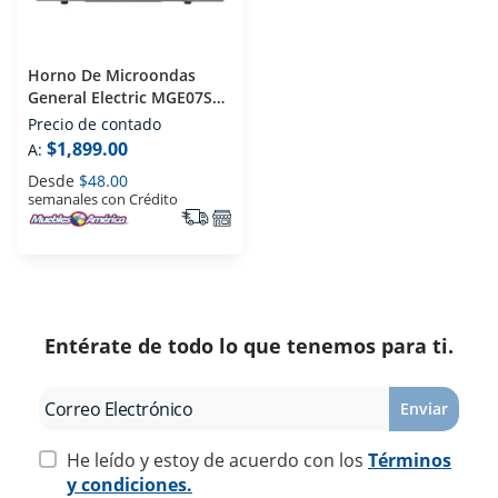
Horno De Microondas
General Electric MGE07SEJ
0.7 Pies Espejo
Precio de contado
$1,899.00
A:
Desde
$48.00
semanales con Crédito
Entérate de todo lo que tenemos para ti.
Enviar
He leído y estoy de acuerdo con los
Términos
y condiciones.