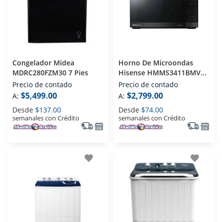
Congelador Midea
Horno De Microondas
MDRC280FZM30 7 Pies
Hisense HMMS3411BMV
1.4 Pies Negro
Precio de contado
Precio de contado
$5,499.00
$2,799.00
A:
A:
Desde
$137.00
Desde
$74.00
semanales con Crédito
semanales con Crédito
favorite
favorite