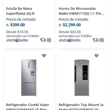
Estufa De Mesa
Horno De Microondas
Superflama 2Q-R
Mabe HMM111SEJ 1.1 Pies
Espejo
Precio de contado
Precio de contado
$399.00
$2,299.00
A:
A:
Desde
$10.00
Desde
$63.00
semanales con Crédito
semanales con Crédito
favorite
favorite
Refrigerador Combi Haier
Refrigerador Top Mount Io
HBM425EMNSS0 15 Pies
Mabe ROS510IIMRX0 19