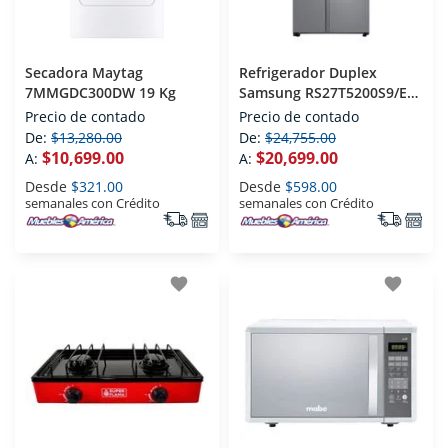
Secadora Maytag
Refrigerador Duplex
7MMGDC300DW 19 Kg
Samsung RS27T5200S9/EM
27 Pies
Precio de contado
Precio de contado
De:
$13,280.00
De:
$24,755.00
$10,699.00
$20,699.00
A:
A:
Desde
$321.00
Desde
$598.00
semanales con Crédito
semanales con Crédito
favorite
favorite