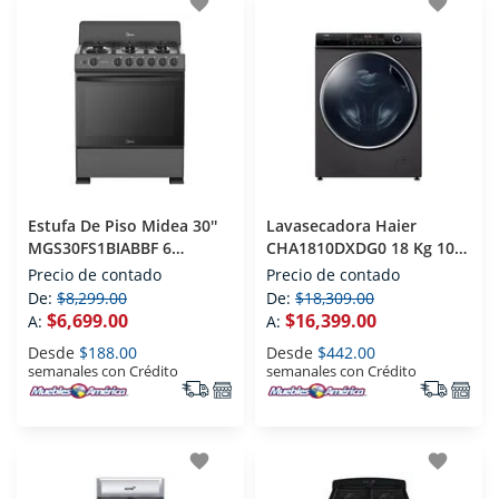
favorite
favorite
Estufa De Piso Midea 30''
Lavasecadora Haier
MGS30FS1BIABBF 6
CHA1810DXDG0 18 Kg 10
Quemadores
Kg Diamond Gray
Precio de contado
Precio de contado
De:
$8,299.00
De:
$18,309.00
$6,699.00
$16,399.00
A:
A:
Desde
$188.00
Desde
$442.00
semanales con Crédito
semanales con Crédito
favorite
favorite