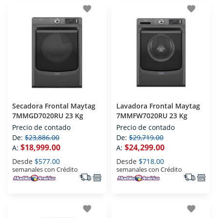
favorite
favorite
Secadora Frontal Maytag
Lavadora Frontal Maytag
7MMGD7020RU 23 Kg
7MMFW7020RU 23 Kg
Precio de contado
Precio de contado
De:
$23,886.00
De:
$29,719.00
$18,999.00
$24,299.00
A:
A:
Desde
$577.00
Desde
$718.00
semanales con Crédito
semanales con Crédito
favorite
favorite