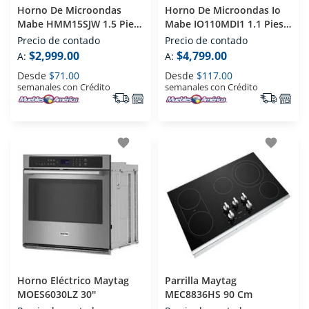
Horno De Microondas
Horno De Microondas Io
Mabe HMM15SJW 1.5 Pies
Mabe IO110MDI1 1.1 Pies
Gris
Acero Inoxidable
Precio de contado
Precio de contado
$2,999.00
$4,799.00
A:
A:
Desde
$71.00
Desde
$117.00
semanales con Crédito
semanales con Crédito
favorite
favorite
Horno Eléctrico Maytag
Parrilla Maytag
MOES6030LZ 30''
MEC8836HS 90 Cm