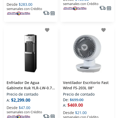
semanales con Crédito
Desde
$283.00
semanales con Crédito
favorite
favorite
Enfriador De Agua
Ventilador Escritorio Fast
Gabinete Kuk YLR-LW-0.7-
Wind FS-203L 08''
5-83LA Negro
Precio de contado
Precio de contado
$2,299.00
De:
$699.00
A:
$469.00
A:
Desde
$47.00
semanales con Crédito
Desde
$21.00
semanales con Crédito