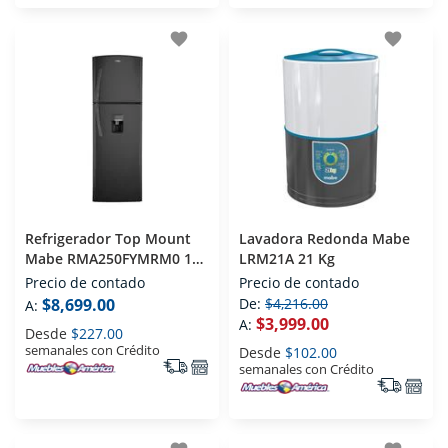
favorite
favorite
Refrigerador Top Mount
Lavadora Redonda Mabe
Mabe RMA250FYMRM0 10
LRM21A 21 Kg
Pies
Precio de contado
Precio de contado
$8,699.00
De:
$4,216.00
A:
$3,999.00
A:
Desde
$227.00
semanales con Crédito
Desde
$102.00
semanales con Crédito