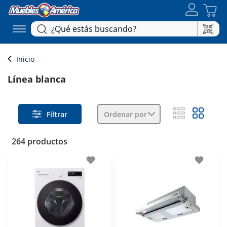
Inicio
Línea blanca
Filtrar
Ordenar por
264 productos
favorite
favorite