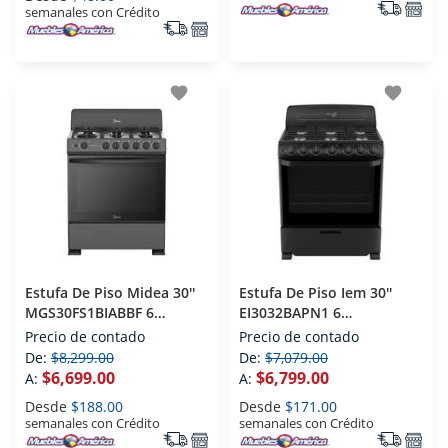
semanales con Crédito
favorite
favorite
Estufa De Piso Midea 30''
Estufa De Piso Iem 30''
MGS30FS1BIABBF 6
EI3032BAPN1 6
Quemadores
Quemadores
Precio de contado
Precio de contado
De:
$8,299.00
De:
$7,079.00
$6,699.00
$6,799.00
A:
A:
Desde
$188.00
Desde
$171.00
semanales con Crédito
semanales con Crédito