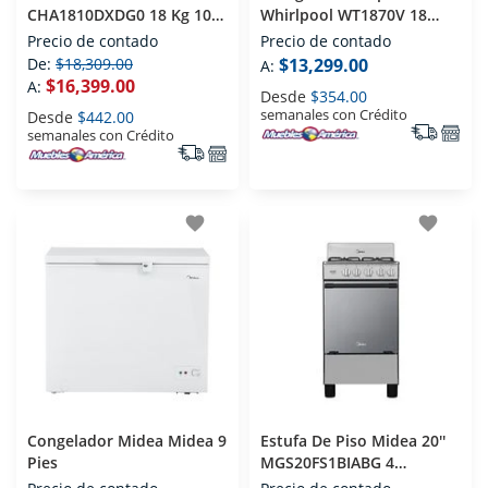
CHA1810DXDG0 18 Kg 10
Whirlpool WT1870V 18
Kg Diamond Gray
Pies
Precio de contado
Precio de contado
De:
$18,309.00
$13,299.00
A:
$16,399.00
A:
Desde
$354.00
semanales con Crédito
Desde
$442.00
semanales con Crédito
favorite
favorite
Congelador Midea Midea 9
Estufa De Piso Midea 20''
Pies
MGS20FS1BIABG 4
Quemadores