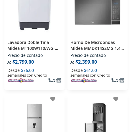
Lavadora Doble Tina
Horno De Microondas
Midea MT100W110/WG-MX
Midea MMDK14S2MG 1.4
11 Kg
Pies Plata / Negro
Precio de contado
Precio de contado
$2,799.00
$2,399.00
A:
A:
Desde
$76.00
Desde
$61.00
semanales con Crédito
semanales con Crédito
favorite
favorite