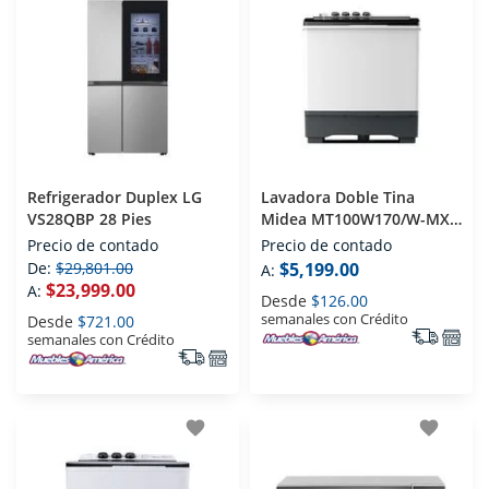
Refrigerador Duplex LG
Lavadora Doble Tina
VS28QBP 28 Pies
Midea MT100W170/W-MX
17 Kg
Precio de contado
Precio de contado
De:
$29,801.00
$5,199.00
A:
$23,999.00
A:
Desde
$126.00
semanales con Crédito
Desde
$721.00
semanales con Crédito
favorite
favorite