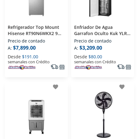
Refrigerador Top Mount
Enfriador De Agua
Hisense RT90N6WKX2 9
Garrafon Oculto Kuk YLR-
Pies
LW-2-5-907ALB Silver
Precio de contado
Precio de contado
$7,899.00
$3,209.00
A:
A:
Desde
$191.00
Desde
$80.00
semanales con Crédito
semanales con Crédito
favorite
favorite