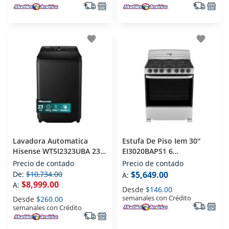
favorite
favorite
Lavadora Automatica
Estufa De Piso Iem 30''
Hisense WT5I2323UBA 23
EI3020BAPS1 6
Kg
Quemadores
Precio de contado
Precio de contado
De:
$10,734.00
$5,649.00
A:
$8,999.00
A:
Desde
$146.00
semanales con Crédito
Desde
$260.00
semanales con Crédito