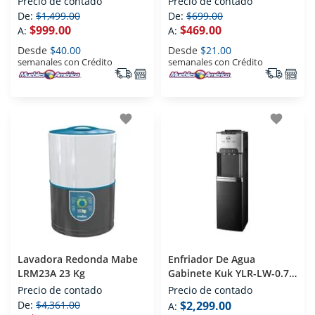
Precio de contado
Precio de contado
De:
$1,499.00
De:
$699.00
$999.00
$469.00
A:
A:
Desde
$40.00
Desde
$21.00
semanales con Crédito
semanales con Crédito
favorite
favorite
Lavadora Redonda Mabe
Enfriador De Agua
LRM23A 23 Kg
Gabinete Kuk YLR-LW-0.7-
5-83LA Negro
Precio de contado
Precio de contado
De:
$4,361.00
$2,299.00
A: