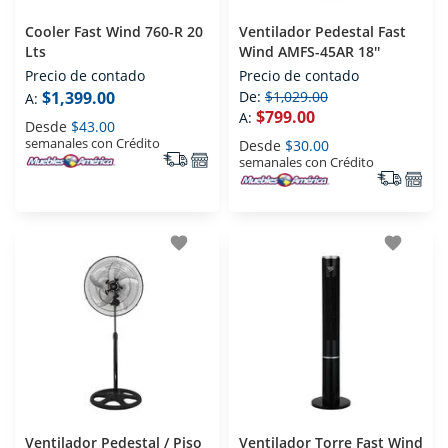
Cooler Fast Wind 760-R 20
Ventilador Pedestal Fast
Lts
Wind AMFS-45AR 18''
Precio de contado
Precio de contado
$1,399.00
De:
$1,029.00
A:
$799.00
A:
Desde
$43.00
semanales con Crédito
Desde
$30.00
semanales con Crédito
favorite
favorite
Ventilador Pedestal / Piso
Ventilador Torre Fast Wind