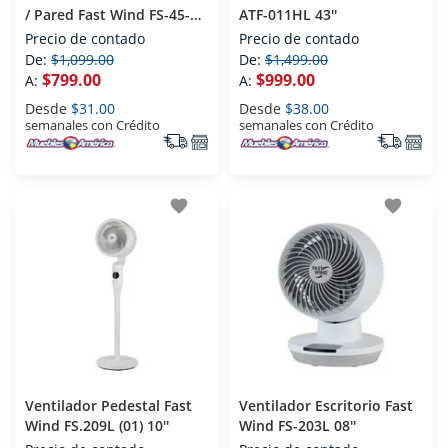
/ Pared Fast Wind FS-45-
ATF-011HL 43''
360 18''
Precio de contado
Precio de contado
De:
$1,099.00
De:
$1,499.00
$799.00
$999.00
A:
A:
Desde
$31.00
Desde
$38.00
semanales con Crédito
semanales con Crédito
favorite
favorite
Ventilador Pedestal Fast
Ventilador Escritorio Fast
Wind FS.209L (01) 10''
Wind FS-203L 08''