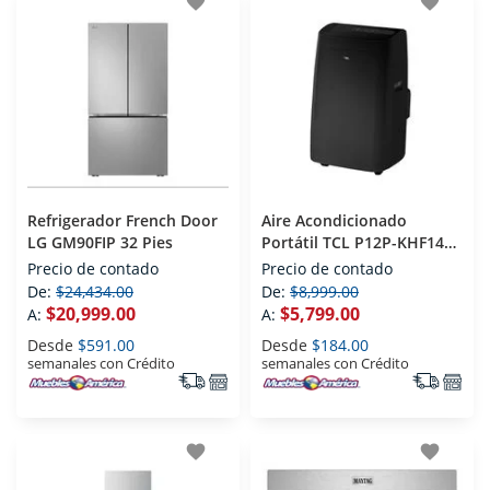
favorite
favorite
Refrigerador French Door
Aire Acondicionado
LG GM90FIP 32 Pies
Portátil TCL P12P-KHF14B
1 Tonelada 115 V
Precio de contado
Precio de contado
Frio/calor
De:
$24,434.00
De:
$8,999.00
$20,999.00
$5,799.00
A:
A:
Desde
$591.00
Desde
$184.00
semanales con Crédito
semanales con Crédito
favorite
favorite