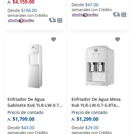
$4,159.00
A:
Desde
$47.00
semanales con Crédito
Desde
$106.00
semanales con Crédito
favorite
favorite
Enfriador De Agua
Enfriador De Agua Mesa
Gabinete Kuk YLR-LW-0.7-
Kuk YLR-LW-0.7-5-8TA
5-83LA Blanco
Blanco
Precio de contado
Precio de contado
$1,799.00
$1,299.00
A:
A:
Desde
$43.00
Desde
$29.00
semanales con Crédito
semanales con Crédito