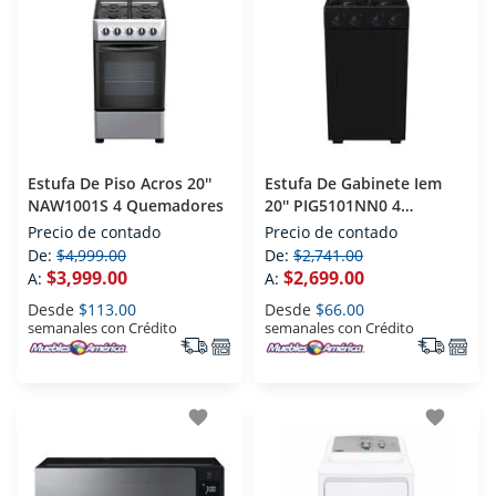
Estufa De Piso Acros 20''
Estufa De Gabinete Iem
NAW1001S 4 Quemadores
20'' PIG5101NN0 4
Quemadores
Precio de contado
Precio de contado
De:
$4,999.00
De:
$2,741.00
$3,999.00
$2,699.00
A:
A:
Desde
$113.00
Desde
$66.00
semanales con Crédito
semanales con Crédito
favorite
favorite