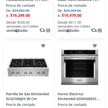
Acero Inoxidable
Pies Acero Inoxidable
Precio de contado
Precio de contado
De:
$23,082.00
De:
$25,269.00
$19,299.00
$19,979.00
A:
A:
Desde
$558.00
Desde
$611.00
semanales con Crédito
semanales con Crédito
favorite
favorite
Parrilla De Gas KitchenAid
Horno Electrico
KCGC506JSS 90 Cm
KitchenAid KOSE500ESS 76
Cm
Precio de contado
Precio de contado