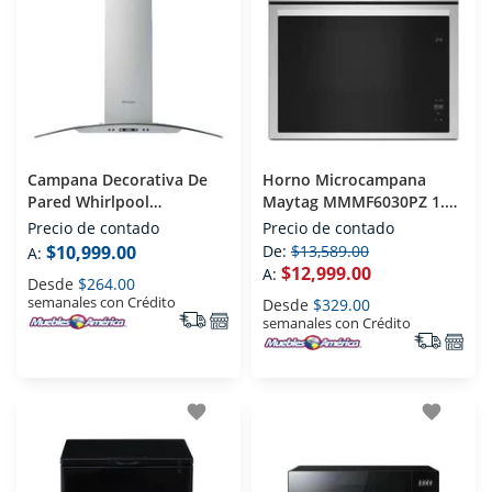
Campana Decorativa De
Horno Microcampana
Pared Whirlpool
Maytag MMMF6030PZ 1.1
WHW9910S 90 Cm Acero
Pies Acero Inoxidable
Precio de contado
Precio de contado
Inoxidable Con Vidrio
$10,999.00
De:
$13,589.00
A:
$12,999.00
A:
Desde
$264.00
semanales con Crédito
Desde
$329.00
semanales con Crédito
favorite
favorite