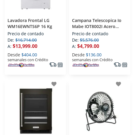
Lavadora Frontal LG
Campana Telescopica Io
WM16EWNTS6P 16 Kg
Mabe IOT8002I Acero
Inoxidable
Precio de contado
Precio de contado
De:
$16,714.00
De:
$5,576.00
$13,999.00
$4,799.00
A:
A:
Desde
$404.00
Desde
$136.00
semanales con Crédito
semanales con Crédito
favorite
favorite