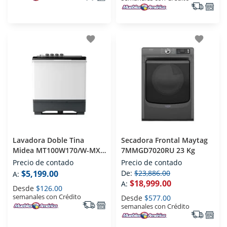
favorite
favorite
Lavadora Doble Tina
Secadora Frontal Maytag
Midea MT100W170/W-MX
7MMGD7020RU 23 Kg
17 Kg
Precio de contado
Precio de contado
$5,199.00
De:
$23,886.00
A:
$18,999.00
A:
Desde
$126.00
semanales con Crédito
Desde
$577.00
semanales con Crédito