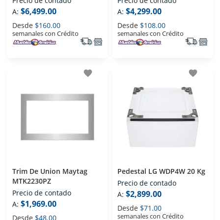
Precio de contado
Precio de contado
$6,499.00
$4,299.00
A:
A:
Desde
$160.00
Desde
$108.00
semanales con Crédito
semanales con Crédito
favorite
favorite
Trim De Union Maytag
Pedestal LG WDP4W 20 Kg
MTK2230PZ
Precio de contado
Precio de contado
$2,899.00
A:
$1,969.00
A:
Desde
$71.00
semanales con Crédito
Desde
$48.00