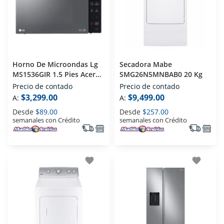
Horno De Microondas Lg
Secadora Mabe
MS1536GIR 1.5 Pies Acero
SMG26N5MNBAB0 20 Kg
Inoxidable
Precio de contado
Precio de contado
$3,299.00
$9,499.00
A:
A:
Desde
$89.00
Desde
$257.00
semanales con Crédito
semanales con Crédito
favorite
favorite