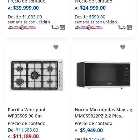
Precio de contado
Precio de contado
$39,999.00
$24,999.00
A:
A:
Desde
$1,033.00
Desde
$599.00
semanales con Crédito
semanales con Crédito
favorite
favorite
Parrilla Whirlpool
Horno Microondas Maytag
WP3550S 90 Cm
MMCS5022PZ 2.2 Pies
Acero Inoxidable
Precio de contado
Precio de contado
De:
$11,683.00
$5,949.00
A:
$11,189.00
A:
Desde
$145.00