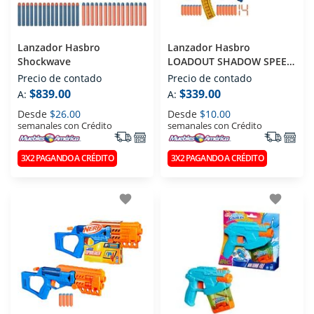
Lanzador Hasbro
Lanzador Hasbro
Shockwave
LOADOUT SHADOW SPEED
RECON G1759
Precio de contado
Precio de contado
$839.00
$339.00
A:
A:
Desde
$26.00
Desde
$10.00
semanales con Crédito
semanales con Crédito
3X2 PAGANDO A CRÉDITO
3X2 PAGANDO A CRÉDITO
favorite
favorite