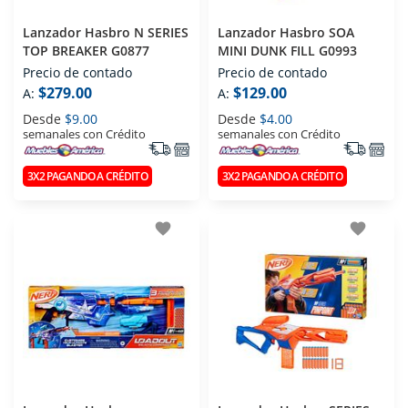
Lanzador Hasbro N SERIES
Lanzador Hasbro SOA
TOP BREAKER G0877
MINI DUNK FILL G0993
Precio de contado
Precio de contado
$279.00
$129.00
A:
A:
Desde
$9.00
Desde
$4.00
semanales con Crédito
semanales con Crédito
3X2 PAGANDO A CRÉDITO
3X2 PAGANDO A CRÉDITO
favorite
favorite