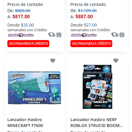
REAL WEBS 2
WEBS BLASTER F7852
Precio de contado
Precio de contado
De:
$860.00
De:
$1,109.00
$817.00
$887.00
A:
A:
Desde
$25.00
Desde
$27.00
semanales con Crédito
semanales con Crédito
3X2 PAGANDO A CRÉDITO
3X2 PAGANDO A CRÉDITO
favorite
favorite
Lanzador Hasbro
Lanzador Hasbro NERF
MINECRAFT F7600
ROBLOX STRUCID BOOM
STRIKE F2498