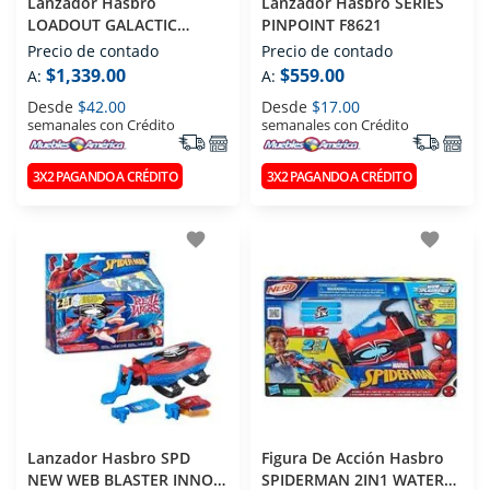
Lanzador Hasbro
Lanzador Hasbro SERIES
LOADOUT GALACTIC
PINPOINT F8621
COMMANDER G1580
Precio de contado
Precio de contado
$1,339.00
$559.00
A:
A:
Desde
$42.00
Desde
$17.00
semanales con Crédito
semanales con Crédito
3X2 PAGANDO A CRÉDITO
3X2 PAGANDO A CRÉDITO
favorite
favorite
Lanzador Hasbro SPD
Figura De Acción Hasbro
NEW WEB BLASTER INNOV
SPIDERMAN 2IN1 WATER