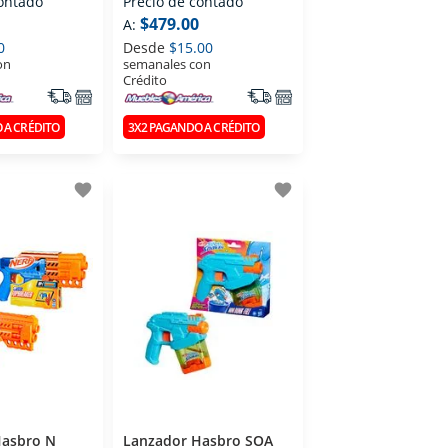
contado
Precio de contado
$479.00
A:
0
Desde
$15.00
on
semanales con
Crédito
 A CRÉDITO
3X2 PAGANDO A CRÉDITO
favorite
favorite
Hasbro N
Lanzador Hasbro SOA