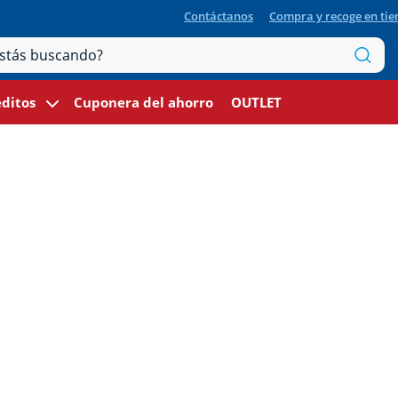
Contáctanos
Compra y recoge en ti
ditos
Cuponera del ahorro
OUTLET