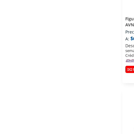
Figu
AVN
BUS
Prec
$
A:
Des
sema
Créd
3X2