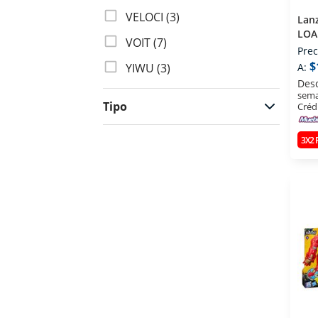
VELOCI (3)
Lan
LOA
VOIT (7)
COM
Prec
$
YIWU (3)
A:
Des
sema
Tipo
Créd
3X2