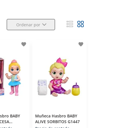
Ordenar por
favorite
favorite
sbro BABY
Muñeca Hasbro BABY
NCESA
ALIVE SORBITOS G1447
F9122