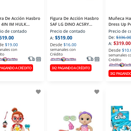
ra De Acción Hasbro
Figura De Acción Hasbro
Muñeca Ha
 4IN IM HULK
SAF LG DINO ACSRY
Dress Up P
TER ARMOR G0890
SPIDEY G0123
io de contado
Precio de contado
Precio de 
619.00
$519.00
De:
$336.0
A:
$319.00
A:
de
$19.00
Desde
$16.00
nales con
semanales con
Desde
$10.
ito
Crédito
semanales c
Crédito
 PAGANDO A CRÉDITO
3X2 PAGANDO A CRÉDITO
3X2 PAGANDO
favorite
favorite