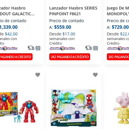
zador Hasbro
Lanzador Hasbro SERIES
Juego De M
DOUT GALACTIC
PINPOINT F8621
MONOPOL
MANDER G1580
G0716
io de contado
Precio de contado
Precio de 
1,339.00
$559.00
$729.00
A:
A:
de
$42.00
Desde
$17.00
Desde
$22.
nales con
semanales con
semanales c
ito
Crédito
Crédito
 PAGANDO A CRÉDITO
3X2 PAGANDO A CRÉDITO
3X2 PAGANDO
favorite
favorite