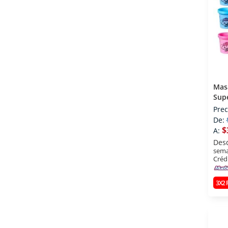
Mas
Supe
Prec
De:
$
A:
Des
sema
Créd
3X2