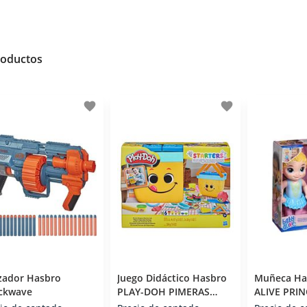
roductos
favorite
favorite
zador Hasbro
Juego Didáctico Hasbro
Muñeca Ha
ckwave
PLAY-DOH PIMERAS
ALIVE PRI
CREACIONES PARA EL
BAILARINA 