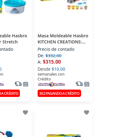
eable Hasbro
Masa Moldeable Hasbro
r Stretch
KITCHEN CREATIONS:
SET BATIDORA MAGICA
contado
Precio de contado
De:
$332.00
$315.00
A:
0
Desde
$10.00
on
semanales con
Crédito
 A CRÉDITO
3X2 PAGANDO A CRÉDITO
favorite
favorite