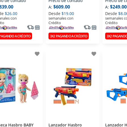
io de contado
Precio de contado
Precio de 
PIC NIC F6916
839.00
$609.00
$249.00
A:
A:
de
$26.00
Desde
$19.00
Desde
$8.0
nales con
semanales con
semanales c
ito
Crédito
Crédito
 PAGANDO A CRÉDITO
3X2 PAGANDO A CRÉDITO
3X2 PAGANDO
favorite
favorite
eca Hasbro BABY
Lanzador Hasbro
Lanzador 