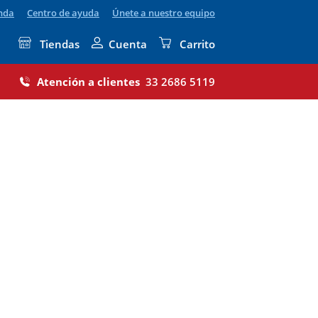
enda
Centro de ayuda
Únete a nuestro equipo
Tiendas
Cuenta
Carrito
Atención a clientes
33 2686 5119