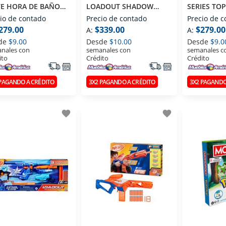
VE HORA DE BAÑO
LOADOUT SHADOW
SERIES TO
16
SPEED RECON G1759
G0877
io de contado
Precio de contado
Precio de 
279.00
$339.00
$279.00
A:
A:
de
$9.00
Desde
$10.00
Desde
$9.0
nales con
semanales con
semanales c
ito
Crédito
Crédito
 PAGANDO A CRÉDITO
3X2 PAGANDO A CRÉDITO
3X2 PAGANDO
favorite
favorite