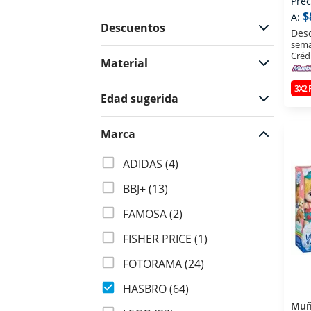
Prec
$
A:
Descuentos
Des
sema
$24
$6499
Créd
Material
3X2
Edad sugerida
Marca
ADIDAS (4)
BBJ+ (13)
FAMOSA (2)
FISHER PRICE (1)
FOTORAMA (24)
HASBRO (64)
Muñ