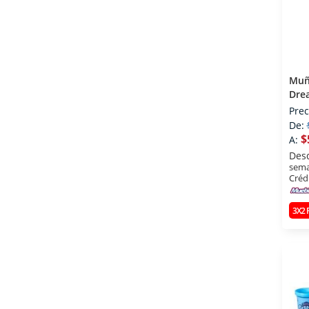
Muñ
Dre
Prec
De:
$
A:
Des
sema
Créd
3X2