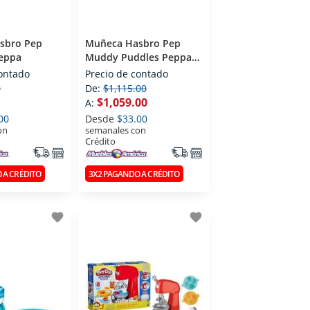
sbro Pep
Muñeca Hasbro Pep
eppa
Muddy Puddles Peppa
Doll
contado
Precio de contado
0
De:
$1,115.00
$1,059.00
A:
00
Desde
$33.00
on
semanales con
Crédito
 A CRÉDITO
3X2 PAGANDO A CRÉDITO
favorite
favorite