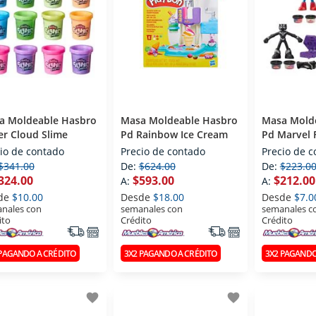
a Moldeable Hasbro
Masa Moldeable Hasbro
Masa Mold
r Cloud Slime
Pd Rainbow Ice Cream
Pd Marvel 
io de contado
Precio de contado
Precio de 
$341.00
De:
$624.00
De:
$223.0
324.00
$593.00
$212.00
A:
A:
de
$10.00
Desde
$18.00
Desde
$7.0
nales con
semanales con
semanales c
ito
Crédito
Crédito
 PAGANDO A CRÉDITO
3X2 PAGANDO A CRÉDITO
3X2 PAGANDO
favorite
favorite