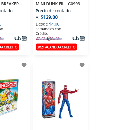
P BREAKER
MINI DUNK FILL G0993
contado
Precio de contado
$129.00
A:
0
Desde
$4.00
on
semanales con
Crédito
 A CRÉDITO
3X2 PAGANDO A CRÉDITO
favorite
favorite