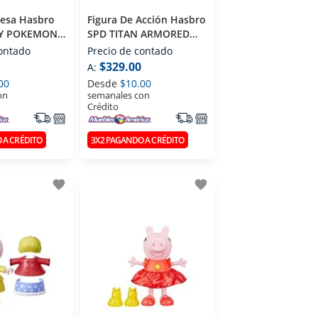
esa Hasbro
Figura De Acción Hasbro
Y POKEMON
SPD TITAN ARMORED
SPIDER MAN E8522
contado
Precio de contado
$329.00
A:
00
Desde
$10.00
on
semanales con
Crédito
 A CRÉDITO
3X2 PAGANDO A CRÉDITO
favorite
favorite