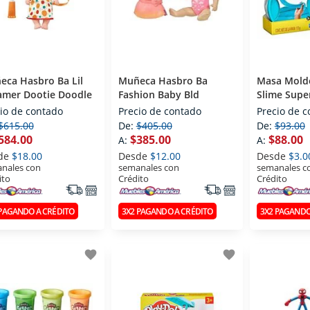
eca Hasbro Ba Lil
Muñeca Hasbro Ba
Masa Mold
amer Dootie Doodle
Fashion Baby Bld
Slime Supe
io de contado
Precio de contado
Precio de 
$615.00
De:
$405.00
De:
$93.00
584.00
$385.00
$88.00
A:
A:
de
$18.00
Desde
$12.00
Desde
$3.0
nales con
semanales con
semanales c
ito
Crédito
Crédito
 PAGANDO A CRÉDITO
3X2 PAGANDO A CRÉDITO
3X2 PAGANDO
favorite
favorite