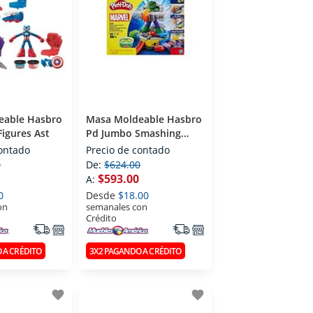
eable Hasbro
Masa Moldeable Hasbro
Figures Ast
Pd Jumbo Smashing
Hulk
contado
Precio de contado
0
De:
$624.00
$593.00
A:
0
Desde
$18.00
on
semanales con
Crédito
 A CRÉDITO
3X2 PAGANDO A CRÉDITO
favorite
favorite