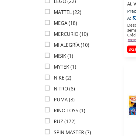
LEGO (22)
ALI
E87
Prec
MATTEL (22)
$
A:
MEGA (18)
Des
sema
MERCURIO (10)
Créd
MI ALEGRÍA (10)
3X2
MISIK (1)
MYTEK (1)
NIKE (2)
NITRO (8)
PUMA (8)
RINO TOYS (1)
RUZ (172)
SPIN MASTER (7)