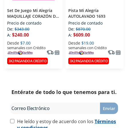
Set De Juego Mi Alegría
Pista Mi Alegría
MAQUILLAJE CORAZÓN DE
AUTOLAVADO 1693
HADA 192
Precio de contado
Precio de contado
De:
$343.00
De:
$870.00
$240.00
$609.00
A:
A:
Desde
$7.00
Desde
$19.00
semanales con Crédito
semanales con Crédito
3X2 PAGANDO A CRÉDITO
3X2 PAGANDO A CRÉDITO
Entérate de todo lo que tenemos para ti.
Enviar
He leído y estoy de acuerdo con los
Términos
y condiciones.