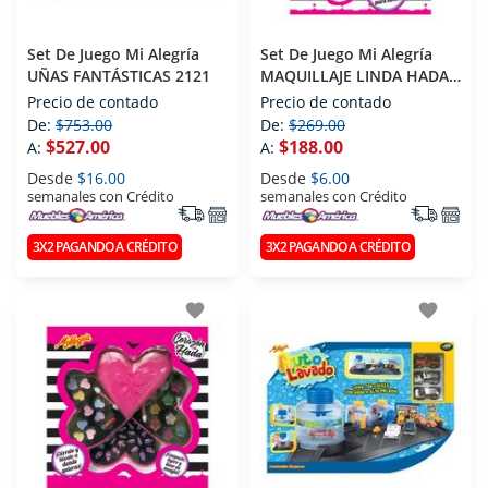
Set De Juego Mi Alegría
Set De Juego Mi Alegría
UÑAS FANTÁSTICAS 2121
MAQUILLAJE LINDA HADA
191
Precio de contado
Precio de contado
De:
$753.00
De:
$269.00
$527.00
$188.00
A:
A:
Desde
$16.00
Desde
$6.00
semanales con Crédito
semanales con Crédito
3X2 PAGANDO A CRÉDITO
3X2 PAGANDO A CRÉDITO
favorite
favorite