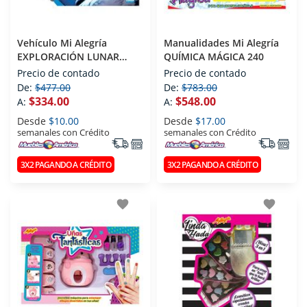
Vehículo Mi Alegría
Manualidades Mi Alegría
EXPLORACIÓN LUNAR
QUÍMICA MÁGICA 240
1884
Precio de contado
Precio de contado
De:
$477.00
De:
$783.00
$334.00
$548.00
A:
A:
Desde
$10.00
Desde
$17.00
semanales con Crédito
semanales con Crédito
3X2 PAGANDO A CRÉDITO
3X2 PAGANDO A CRÉDITO
favorite
favorite