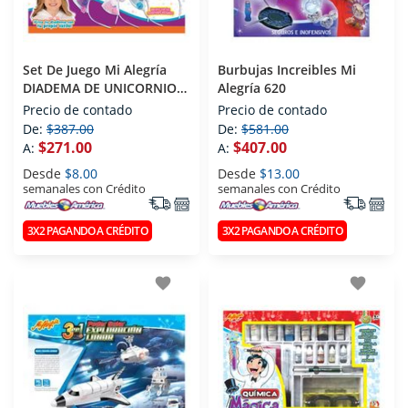
Set De Juego Mi Alegría
Burbujas Increibles Mi
DIADEMA DE UNICORNIO
Alegría 620
1952
Precio de contado
Precio de contado
De:
$387.00
De:
$581.00
$271.00
$407.00
A:
A:
Desde
$8.00
Desde
$13.00
semanales con Crédito
semanales con Crédito
3X2 PAGANDO A CRÉDITO
3X2 PAGANDO A CRÉDITO
favorite
favorite