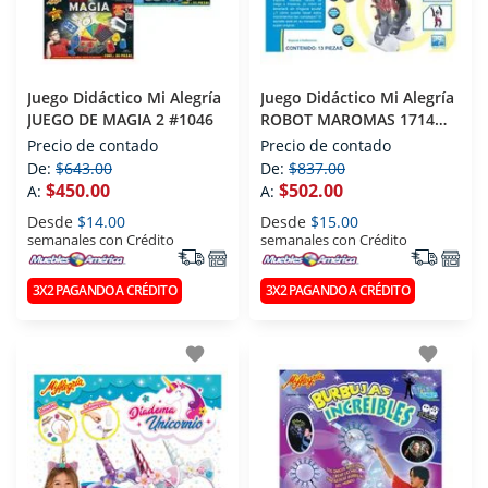
Juego Didáctico Mi Alegría
Juego Didáctico Mi Alegría
JUEGO DE MAGIA 2 #1046
ROBOT MAROMAS 1714
PLATEADO
Precio de contado
Precio de contado
De:
$643.00
De:
$837.00
$450.00
$502.00
A:
A:
Desde
$14.00
Desde
$15.00
semanales con Crédito
semanales con Crédito
3X2 PAGANDO A CRÉDITO
3X2 PAGANDO A CRÉDITO
favorite
favorite