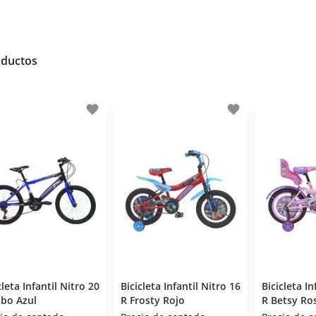
oductos
favorite
favorite
cleta Infantil Nitro 20
Bicicleta Infantil Nitro 16
Bicicleta In
bo Azul
R Frosty Rojo
R Betsy Ro