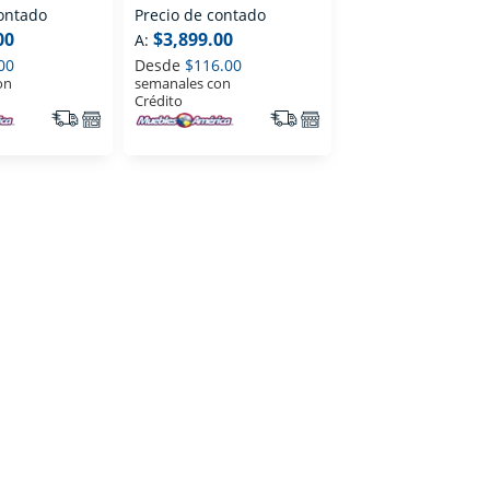
Naranja
contado
Precio de contado
00
$3,899.00
A:
00
Desde
$116.00
on
semanales con
Crédito