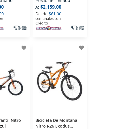
contado
Precio de contado
00
$2,159.00
A:
00
Desde
$61.00
on
semanales con
Crédito
favorite
favorite
fantil Nitro
Bicicleta De Montaña
zul
Nitro R26 Exodus