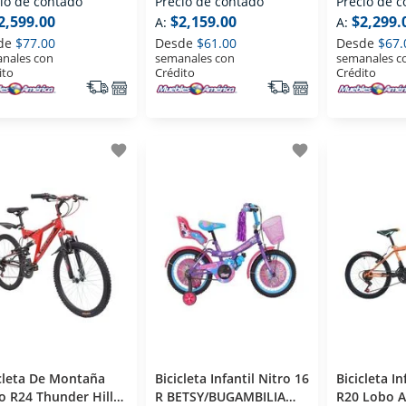
io de contado
Precio de contado
Precio de 
2,599.00
$2,159.00
$2,299.
A:
A:
de
$77.00
Desde
$61.00
Desde
$67.
nales con
semanales con
semanales c
ito
Crédito
Crédito
favorite
favorite
cleta De Montaña
Bicicleta Infantil Nitro 16
Bicicleta In
o R24 Thunder Hill
R BETSY/BUGAMBILIA
R20 Lobo A