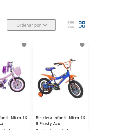
Ordenar por
favorite
favorite
fantil Nitro 16
Bicicleta Infantil Nitro 16
sa
R Frusty Azul