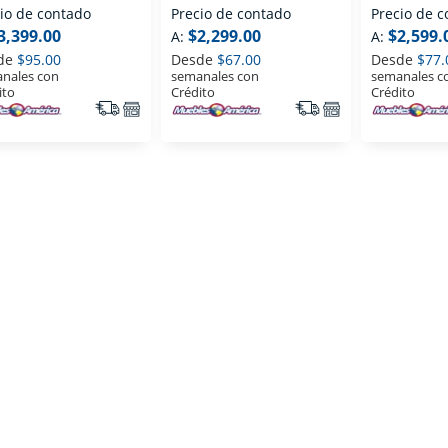
o
Rosa
io de contado
Precio de contado
Precio de 
3,399.00
$2,299.00
$2,599.
A:
A:
de
$95.00
Desde
$67.00
Desde
$77.
nales con
semanales con
semanales c
ito
Crédito
Crédito