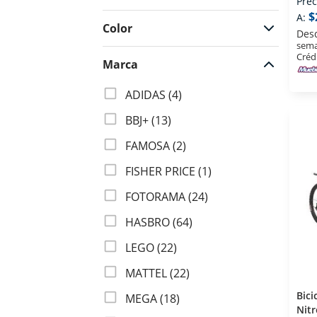
Prec
$
A:
Color
Des
sema
$24
$6499
Créd
Marca
ADIDAS (4)
BBJ+ (13)
FAMOSA (2)
FISHER PRICE (1)
FOTORAMA (24)
HASBRO (64)
LEGO (22)
MATTEL (22)
Bici
MEGA (18)
Nitr