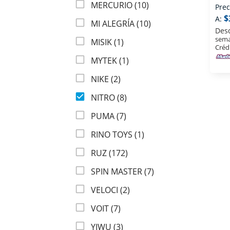
MERCURIO (10)
Roj
Prec
$
A:
MI ALEGRÍA (10)
Des
sema
MISIK (1)
Créd
MYTEK (1)
NIKE (2)
NITRO (8)
PUMA (7)
RINO TOYS (1)
RUZ (172)
SPIN MASTER (7)
VELOCI (2)
VOIT (7)
YIWU (3)