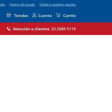
enda
Centro de ayuda
Únete a nuestro equipo
Tiendas
Cuenta
Carrito
Atención a clientes
33 2686 5119