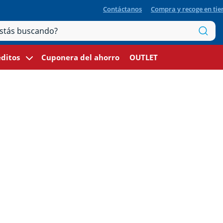
Contáctanos
Compra y recoge en ti
ditos
Cuponera del ahorro
OUTLET