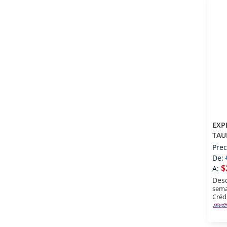
EXP
TAU
1L
Prec
De:
$
A:
Des
sema
Créd