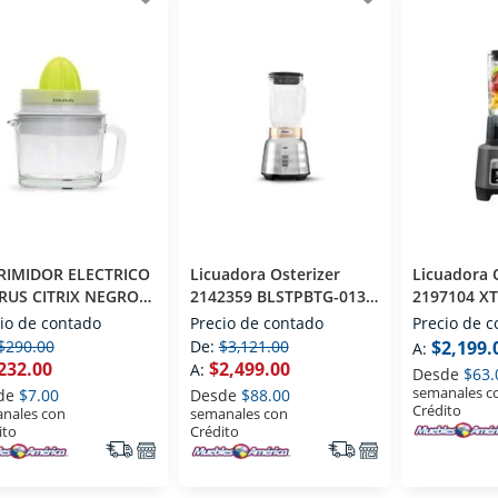
RIMIDOR ELECTRICO
Licuadora Osterizer
Licuadora 
RUS CITRIX NEGRO
2142359 BLSTPBTG-013
2197104 X
Metálica
Gris
io de contado
Precio de contado
Precio de 
$290.00
De:
$3,121.00
$2,199.
A:
232.00
$2,499.00
A:
Desde
$63.
semanales c
de
$7.00
Desde
$88.00
Crédito
nales con
semanales con
ito
Crédito