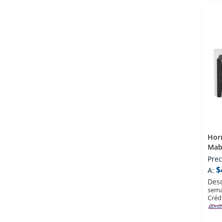
Hor
Mab
Pies
Prec
$
A:
Des
sema
Créd