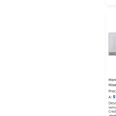
Hor
His
0.9 
Prec
$
A:
Des
sema
Créd