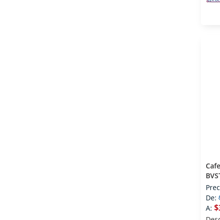
Cafe
BVS
Taz
Prec
De:
$
A:
Des