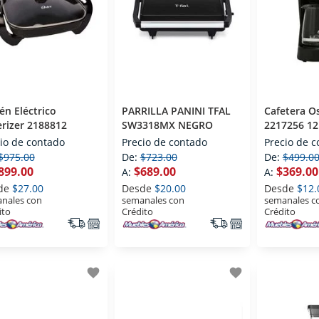
én Eléctrico
PARRILLA PANINI TFAL
Cafetera Os
rizer 2188812
SW3318MX NEGRO
2217256 12
io de contado
Precio de contado
Precio de 
$975.00
De:
$723.00
De:
$499.0
899.00
$689.00
$369.00
A:
A:
de
$27.00
Desde
$20.00
Desde
$12.
nales con
semanales con
semanales c
ito
Crédito
Crédito
favorite
favorite