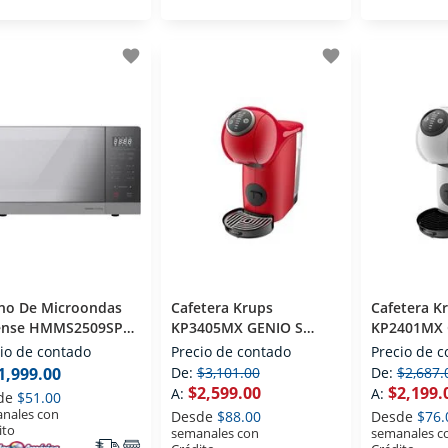
favorite
favorite
no De Microondas
Cafetera Krups
Cafetera K
ense HMMS2509SP
KP3405MX GENIO S
KP2401MX 
Pies Plata
PLUS 1 Taza Rojo
Taza Blanc
io de contado
Precio de contado
Precio de 
1,999.00
De:
$3,101.00
De:
$2,687.
$2,599.00
$2,199.
A:
A:
de
$51.00
nales con
Desde
$88.00
Desde
$76.
ito
semanales con
semanales c