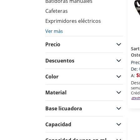
Batidoras manuales
Cafeteras
Exprimidores eléctricos
Ver más
Precio
Sart
Oste
Descuentos
Prec
De:
$169
$12999
$
A:
Color
Des
sema
Material
Créd
Base licuadora
Capacidad