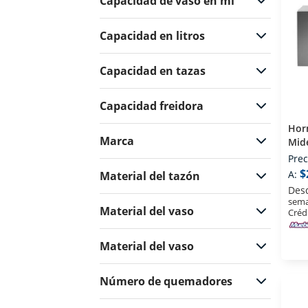
Capacidad de vaso en ml
Capacidad en litros
Capacidad en tazas
Capacidad freidora
Hor
Marca
Mid
Pies
Prec
$
A:
Material del tazón
Des
sema
Material del vaso
Créd
Material del vaso
Número de quemadores