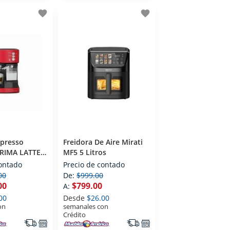
favorite
favorite
spresso
Freidora De Aire Mirati
PRIMA LATTE
MF5 5 Litros
3R-013
contado
Precio de contado
Taza Rojo
00
De:
$999.00
00
$799.00
A:
00
Desde
$26.00
on
semanales con
Crédito