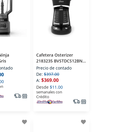
Ninja
Cafetera Osterizer
ris
2183235 BVSTDCS12BN
12 Tazas Negro
contado
Precio de contado
00
De:
$397.00
$369.00
A:
00
on
Desde
$11.00
semanales con
Crédito
favorite
favorite