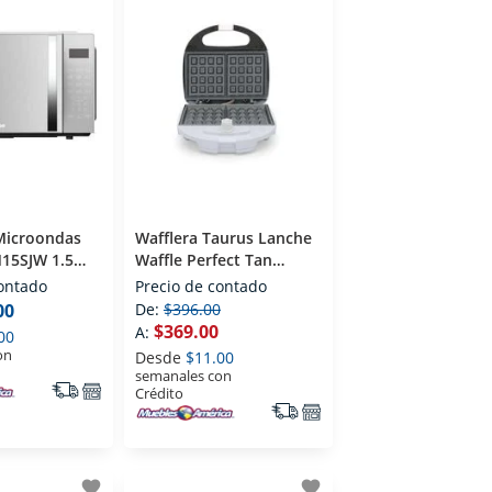
Microondas
Wafflera Taurus Lanche
5SJW 1.5
Waffle Perfect Tan
Blanco
contado
Precio de contado
00
De:
$396.00
$369.00
A:
00
on
Desde
$11.00
semanales con
Crédito
favorite
favorite