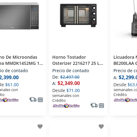
no De Microondas
Horno Tostador
Licuadora 
ea MMDK14S2MG 1.4
Osterizer 2216217 25 Lts
BE200LAA G
 Plata / Negro
Negro
io de contado
Precio de contado
Precio de 
2,399.00
De:
$2,497.00
$2,299.
A:
$2,349.00
A:
de
$61.00
Desde
$63.
nales con
semanales c
Desde
$71.00
ito
Crédito
semanales con
Crédito
favorite
favorite