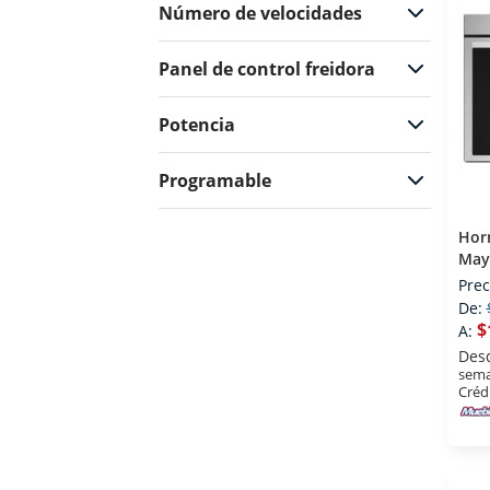
Número de velocidades
Panel de control freidora
Potencia
Programable
Hor
May
1.1 
Prec
Inox
De:
$
A:
Des
sema
Créd