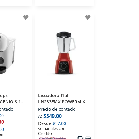
favorite
favorite
rups
Licuadora Tfal
GENIO S 1
LN283FMX POWERMIX
o
Rojo
contado
Precio de contado
00
$549.00
A:
00
Desde
$17.00
semanales con
00
Crédito
on