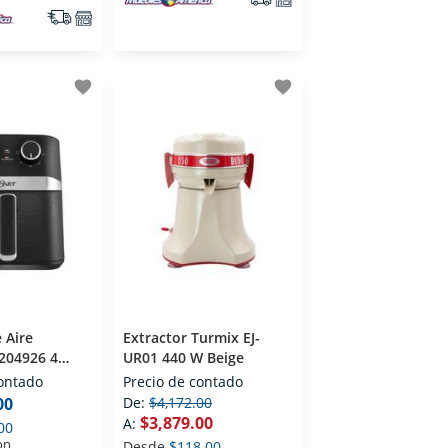
favorite
favorite
 Aire
Extractor Turmix EJ-
2204926 4
UR01 440 W Beige
contado
Precio de contado
00
De:
$4,172.00
$3,879.00
A:
00
on
Desde
$118.00