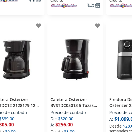
Crédito
Crédito
favorite
favorite
tera Osterizer
Cafetera Osterizer
Freidora De
TDC12 2128179 12
BVSTDC05013 5 Tazas
Osterizer 
as Negro
Negro
Litros
io de contado
Precio de contado
Precio de 
$339.00
De:
$320.00
$1,099.
A:
305.00
$256.00
A:
Desde
$28.
semanales c
de
$9.00
Desde
$8.00