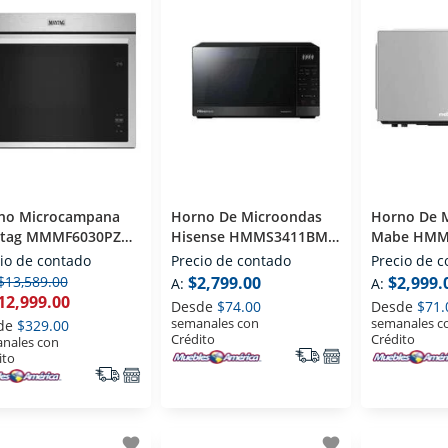
no Microcampana
Horno De Microondas
Horno De 
tag MMMF6030PZ
Hisense HMMS3411BMV
Mabe HMM1
Pies Acero
1.4 Pies Negro
Pies Gris
io de contado
Precio de contado
Precio de 
idable
$13,589.00
$2,799.00
$2,999.
A:
A:
12,999.00
Desde
$74.00
Desde
$71.
semanales con
semanales c
de
$329.00
Crédito
Crédito
nales con
ito
favorite
favorite