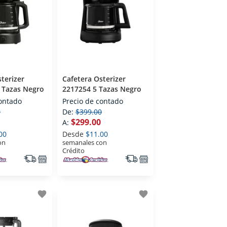
terizer
Cafetera Osterizer
 Tazas Negro
2217254 5 Tazas Negro
contado
Precio de contado
0
De:
$399.00
$299.00
A:
00
Desde
$11.00
on
semanales con
Crédito
favorite
favorite