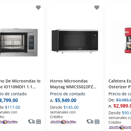
favorite
favorite
no De Microondas Io
Horno Microondas
Cafetera E
e IO110MDI1 1.1
Maytag MMCS5022PZ
Osterizer 
 Acero Inoxidable
2.2 Pies Acero
BVSTEM660
io de contado
Precio de contado
Precio de 
Inoxidable
2121967 1 
4,799.00
$5,949.00
De:
$3,985.
A:
$2,989.
A:
de
$117.00
Desde
$145.00
nales con
semanales con
Desde
$90.
ito
Crédito
semanales c
Crédito