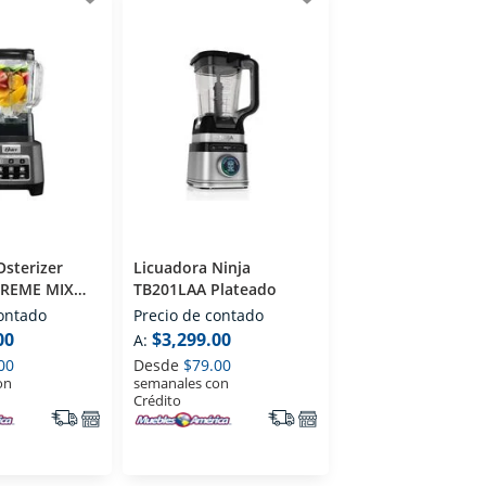
Osterizer
Licuadora Ninja
TREME MIX
TB201LAA Plateado
contado
Precio de contado
00
$3,299.00
A:
00
Desde
$79.00
on
semanales con
Crédito