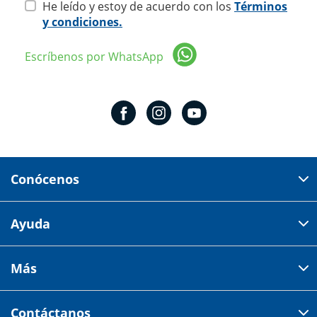
He leído y estoy de acuerdo con los
Términos
y condiciones.
Escríbenos por WhatsApp
Conócenos
Domicilio del corporativo:
Ayuda
Av 18 de marzo # 309. Colonia la Nogalera.
Código postal 44470 Guadalajara, Jalisco, México
Cómo comprar
Más
Tiendas
Credilana
Facturación electrónica
Aviso de privacidad
Centro de ayuda
Contáctanos