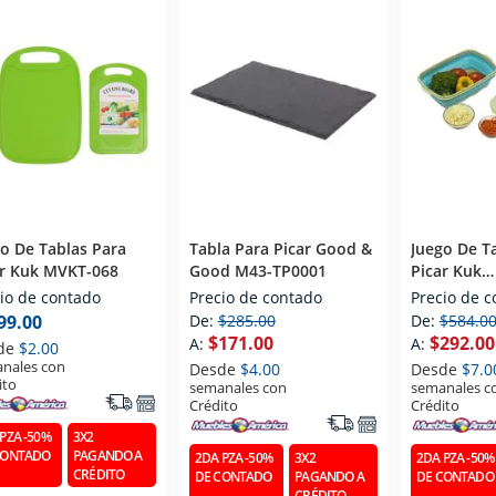
o De Tablas Para
Tabla Para Picar Good &
Juego De T
ar Kuk MVKT-068
Good M43-TP0001
Picar Kuk
MULTIFUNC
io de contado
Precio de contado
Precio de 
PIEZAS
99.00
De:
$285.00
De:
$584.0
$171.00
$292.00
A:
A:
de
$2.00
nales con
Desde
$4.00
Desde
$7.0
ito
semanales con
semanales c
Crédito
Crédito
PZA -50%
3X2
CONTADO
PAGANDO A
2DA PZA -50%
3X2
2DA PZA -50%
CRÉDITO
DE CONTADO
PAGANDO A
DE CONTADO
CRÉDITO