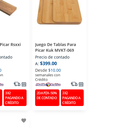
Picar Rsxxi
Juego De Tablas Para
Picar Kuk MVKT-069
contado
Precio de contado
$399.00
A:
0
Desde
$10.00
on
semanales con
Crédito
3X2
2DA PZA -50%
3X2
PAGANDO A
DE CONTADO
PAGANDO A
CRÉDITO
CRÉDITO
favorite