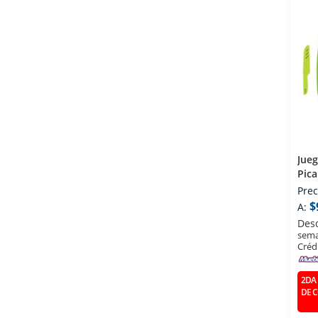
Jueg
Pic
Prec
$
A:
Des
sema
Créd
2DA 
DE 