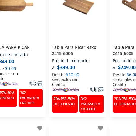
LA PARA PICAR
Tabla Para Picar Rsxxi
Tabla Para 
2415-6006
2415-6005
io de contado
Precio de contado
Precio de 
349.00
$399.00
$249.00
A:
A:
de
$9.00
nales con
Desde
$10.00
Desde
$6.0
ito
semanales con
semanales c
Crédito
Crédito
PZA -50%
3X2
CONTADO
PAGANDO A
2DA PZA -50%
3X2
2DA PZA -50%
CRÉDITO
DE CONTADO
PAGANDO A
DE CONTADO
CRÉDITO
favorite
favorite