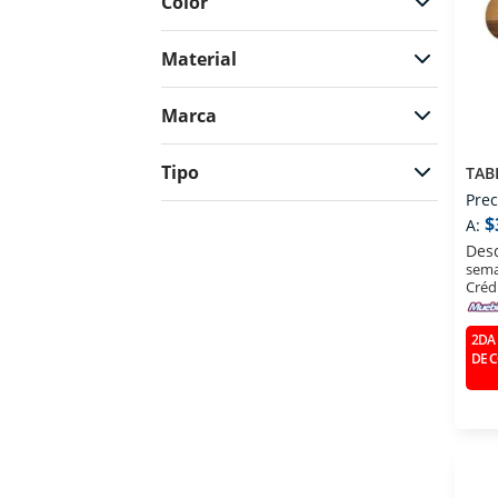
Color
Material
Marca
Tipo
TAB
Prec
$
A:
Des
sema
Créd
2DA 
DE 