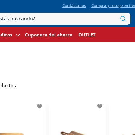
Contáctanos
Compra y recoge en ti
ditos
Cuponera del ahorro
OUTLET
oductos
favorite
favorite