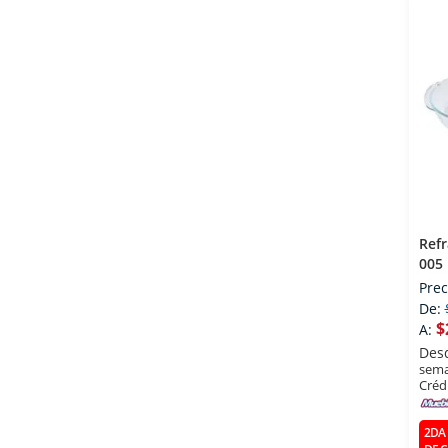
Refr
005
Prec
De:
$
A:
Des
sema
Créd
2DA 