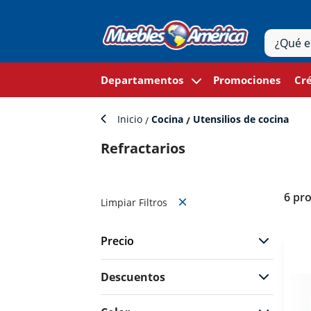
Departamentos
Promociones
Cré
Inicio
Cocina
Utensilios de cocina
Refractarios
6 pr
Limpiar Filtros
Precio
Descuentos
$209
$549