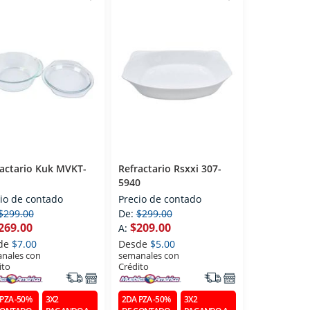
actario Kuk MVKT-
Refractario Rsxxi 307-
5940
io de contado
Precio de contado
$299.00
De:
$299.00
269.00
$209.00
A:
de
$7.00
Desde
$5.00
nales con
semanales con
ito
Crédito
PZA -50%
3X2
2DA PZA -50%
3X2