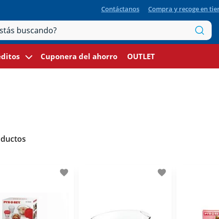
Contáctanos
Compra y recoge en ti
ditos
Cuponera del ahorro
OUTLET
oductos
favorite
favorite