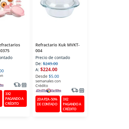
fractarios
Refractario Kuk MVKT-
20375
004
contado
Precio de contado
De:
$249.00
$224.00
A:
00
on
Desde
$5.00
semanales con
Crédito
3X2
PAGANDO A
2DA PZA -50%
3X2
CRÉDITO
DE CONTADO
PAGANDO A
CRÉDITO