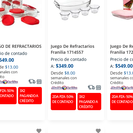
GO DE REFRACTARIOS
Juego De Refractarios
Juego De Re
Franilia 1714557
Franilia 17
io de contado
Precio de contado
Precio de 
549.00
$349.00
$549.00
A:
A:
de
$13.00
nales con
Desde
$8.00
Desde
$13.
ito
semanales con
semanales c
Crédito
Crédito
PZA -50%
3X2
CONTADO
PAGANDO A
2DA PZA -50%
3X2
2DA PZA -50%
CRÉDITO
DE CONTADO
PAGANDO A
DE CONTADO
CRÉDITO
favorite
favorite