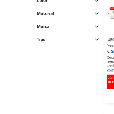
Color
Material
Marca
Tipo
JUE
Prec
$
A:
Des
sema
Créd
2DA 
DE 