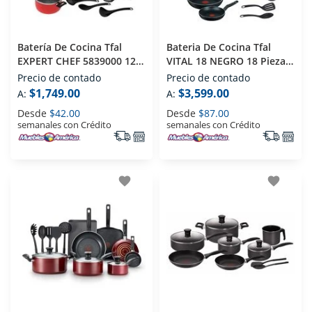
Batería De Cocina Tfal
Bateria De Cocina Tfal
EXPERT CHEF 5839000 12
VITAL 18 NEGRO 18 Piezas
Piezas Rojo
Negro
Precio de contado
Precio de contado
$1,749.00
$3,599.00
A:
A:
Desde
$42.00
Desde
$87.00
semanales con Crédito
semanales con Crédito
favorite
favorite