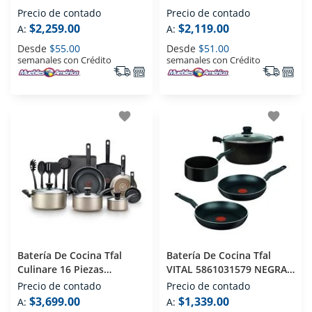
Gris
Precio de contado
Precio de contado
$2,259.00
$2,119.00
A:
A:
Desde
$55.00
Desde
$51.00
semanales con Crédito
semanales con Crédito
favorite
favorite
Batería De Cocina Tfal
Batería De Cocina Tfal
Culinare 16 Piezas
VITAL 5861031579 NEGRA
Champagne
5 PZ 5 Piezas Negro
Precio de contado
Precio de contado
$3,699.00
$1,339.00
A:
A: