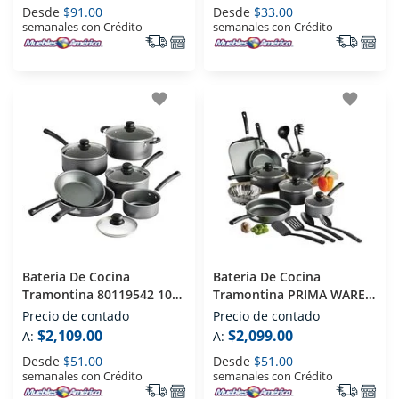
Desde
$91.00
Desde
$33.00
semanales con Crédito
semanales con Crédito
favorite
favorite
Bateria De Cocina
Bateria De Cocina
Tramontina 80119542 10
Tramontina PRIMA WARE
Piezas Negro
80119/545 18 Piezas Negro
Precio de contado
Precio de contado
$2,109.00
$2,099.00
A:
A:
Desde
$51.00
Desde
$51.00
semanales con Crédito
semanales con Crédito