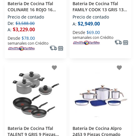
Bateria De Cocina Tfal
Bateria De Cocina Tfal
COLINARE 16 ROJO 16
FAMILY COOK 13 GRIS 13
Piezas Rojo
Piezas Gris
Precio de contado
Precio de contado
De:
$3,588.00
$2,949.00
A:
$3,229.00
A:
Desde
$69.00
semanales con Crédito
Desde
$78.00
semanales con Crédito
favorite
favorite
Bateria De Cocina Tfal
Batería De Cocina Alpro
TALENT 9 GRIS 9 Piezas
2453 9 Piezas Cromado