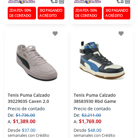
2DA PZA -50%
3X2 PAGANDO
2DA PZA -50%
3X2 PAGANDO
DE CONTADO
A CRÉDITO
DE CONTADO
A CRÉDITO
favorite
favorite
Tenis Puma Calzado
Tenis Puma Calzado
39229035 Caven 2.0
38583930 Rbd Game
Precio de contado
Precio de contado
De:
$1,736.00
De:
$2,211.00
$1,389.00
$1,769.00
A:
A:
Desde
$37.00
Desde
$48.00
semanales con Crédito
semanales con Crédito