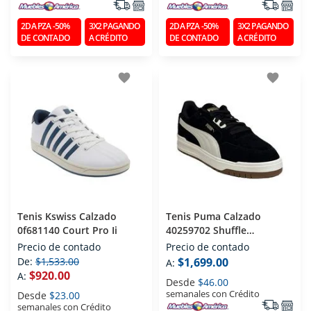
2DA PZA -50%
3X2 PAGANDO
2DA PZA -50%
3X2 PAGANDO
DE CONTADO
A CRÉDITO
DE CONTADO
A CRÉDITO
favorite
favorite
Tenis Kswiss Calzado
Tenis Puma Calzado
0f681140 Court Pro Ii
40259702 Shuffle
Downtown Sd
Precio de contado
Precio de contado
De:
$1,533.00
$1,699.00
A:
$920.00
A:
Desde
$46.00
semanales con Crédito
Desde
$23.00
semanales con Crédito