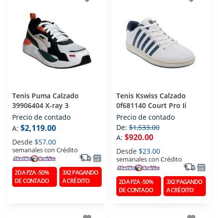
Tenis Puma Calzado
Tenis Kswiss Calzado
39906404 X-ray 3
0f681140 Court Pro Ii
Precio de contado
Precio de contado
$2,119.00
De:
$1,533.00
A:
$920.00
A:
Desde
$57.00
semanales con Crédito
Desde
$23.00
semanales con Crédito
2DA PZA -50%
3X2 PAGANDO
DE CONTADO
A CRÉDITO
2DA PZA -50%
3X2 PAGANDO
DE CONTADO
A CRÉDITO