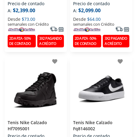
Precio de contado
Precio de contado
$2,399.00
$2,099.00
A:
A:
Desde
$73.00
Desde
$64.00
semanales con Crédito
semanales con Crédito
2DA PZA -50%
3X2 PAGANDO
2DA PZA -50%
3X2 PAGANDO
DE CONTADO
A CRÉDITO
DE CONTADO
A CRÉDITO
favorite
favorite
Tenis Nike Calzado
Tenis Nike Calzado
Hf7095001
Fq8146002
Precio de contado
Precio de contado