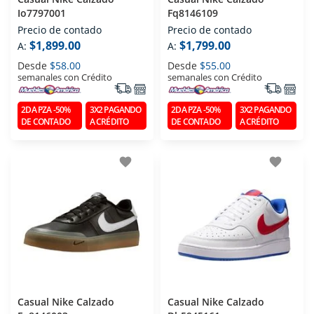
Io7797001
Fq8146109
Precio de contado
Precio de contado
$1,899.00
$1,799.00
A:
A:
Desde
$58.00
Desde
$55.00
semanales con Crédito
semanales con Crédito
2DA PZA -50%
3X2 PAGANDO
2DA PZA -50%
3X2 PAGANDO
DE CONTADO
A CRÉDITO
DE CONTADO
A CRÉDITO
favorite
favorite
Casual Nike Calzado
Casual Nike Calzado