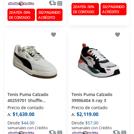
2DA PZA -50%
3X2 PAGANDO
DE CONTADO
A CRÉDITO
2DA PZA -50%
3X2 PAGANDO
DE CONTADO
A CRÉDITO
favorite
favorite
Tenis Puma Calzado
Tenis Puma Calzado
40259701 Shuffle
39906404 X-ray 3
Downtown Sd
Precio de contado
Precio de contado
$1,639.00
$2,119.00
A:
A:
Desde
$44.00
Desde
$57.00
semanales con Crédito
semanales con Crédito