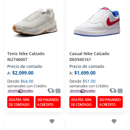
Tenis Nike Calzado
Casual Nike Calzado
Ib2746007
Db5945161
Precio de contado
Precio de contado
$2,099.00
$1,699.00
A:
A:
Desde
$64.00
Desde
$51.00
semanales con Crédito
semanales con Crédito
2DA PZA -50%
3X2 PAGANDO
2DA PZA -50%
3X2 PAGANDO
DE CONTADO
A CRÉDITO
DE CONTADO
A CRÉDITO
favorite
favorite