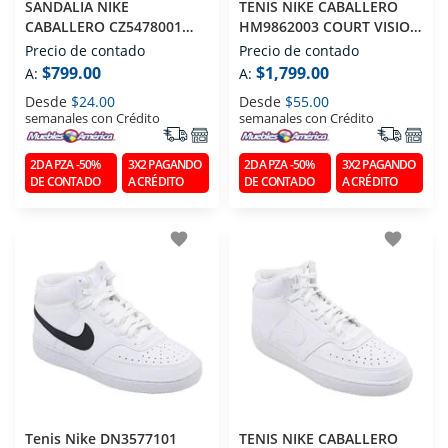
SANDALIA NIKE
TENIS NIKE CABALLERO
CABALLERO CZ5478001
HM9862003 COURT VISION
VICTORI ONE NEGRO T270
LOW GRIS T270
Precio de contado
Precio de contado
$799.00
$1,799.00
A:
A:
Desde
$24.00
Desde
$55.00
semanales con Crédito
semanales con Crédito
2DA PZA -50%
3X2 PAGANDO
2DA PZA -50%
3X2 PAGANDO
DE CONTADO
A CRÉDITO
DE CONTADO
A CRÉDITO
favorite
favorite
Tenis Nike DN3577101
TENIS NIKE CABALLERO