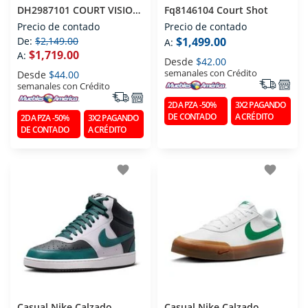
DH2987101 COURT VISION
Fq8146104 Court Shot
LO NN BLANCO/NEGRO
Precio de contado
Precio de contado
T280
De:
$2,149.00
$1,499.00
A:
$1,719.00
A:
Desde
$42.00
semanales con Crédito
Desde
$44.00
semanales con Crédito
2DA PZA -50%
3X2 PAGANDO
DE CONTADO
A CRÉDITO
2DA PZA -50%
3X2 PAGANDO
DE CONTADO
A CRÉDITO
favorite
favorite
Casual Nike Calzado
Casual Nike Calzado