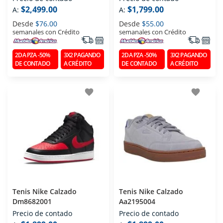
$2,499.00
$1,799.00
A:
A:
Desde
$76.00
Desde
$55.00
semanales con Crédito
semanales con Crédito
2DA PZA -50%
3X2 PAGANDO
2DA PZA -50%
3X2 PAGANDO
DE CONTADO
A CRÉDITO
DE CONTADO
A CRÉDITO
favorite
favorite
Tenis Nike Calzado
Tenis Nike Calzado
Dm8682001
Aa2195004
Precio de contado
Precio de contado