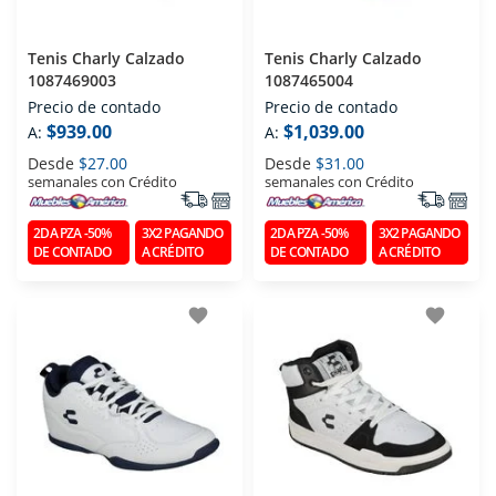
Tenis Charly Calzado
Tenis Charly Calzado
1087469003
1087465004
Precio de contado
Precio de contado
$939.00
$1,039.00
A:
A:
Desde
$27.00
Desde
$31.00
semanales con Crédito
semanales con Crédito
2DA PZA -50%
3X2 PAGANDO
2DA PZA -50%
3X2 PAGANDO
DE CONTADO
A CRÉDITO
DE CONTADO
A CRÉDITO
favorite
favorite