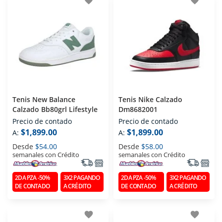
favorite
favorite
Tenis New Balance
Tenis Nike Calzado
Calzado Bb80grl Lifestyle
Dm8682001
Precio de contado
Precio de contado
$1,899.00
$1,899.00
A:
A:
Desde
$54.00
Desde
$58.00
semanales con Crédito
semanales con Crédito
2DA PZA -50%
3X2 PAGANDO
2DA PZA -50%
3X2 PAGANDO
DE CONTADO
A CRÉDITO
DE CONTADO
A CRÉDITO
favorite
favorite