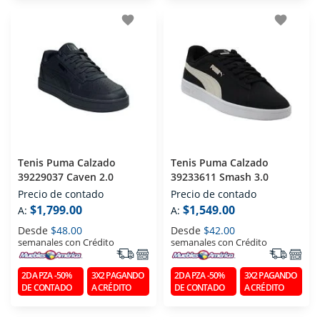
favorite
favorite
Tenis Puma Calzado
Tenis Puma Calzado
39229037 Caven 2.0
39233611 Smash 3.0
Precio de contado
Precio de contado
$1,799.00
$1,549.00
A:
A:
Desde
$48.00
Desde
$42.00
semanales con Crédito
semanales con Crédito
2DA PZA -50%
3X2 PAGANDO
2DA PZA -50%
3X2 PAGANDO
DE CONTADO
A CRÉDITO
DE CONTADO
A CRÉDITO