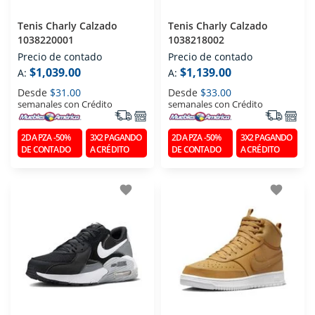
Tenis Charly Calzado
Tenis Charly Calzado
1038220001
1038218002
Precio de contado
Precio de contado
$1,039.00
$1,139.00
A:
A:
Desde
$31.00
Desde
$33.00
semanales con Crédito
semanales con Crédito
2DA PZA -50%
3X2 PAGANDO
2DA PZA -50%
3X2 PAGANDO
DE CONTADO
A CRÉDITO
DE CONTADO
A CRÉDITO
favorite
favorite