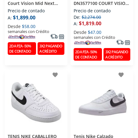
Court Vision Mid Next
DN3577100 COURT VISION
Nature Para Caballero
MID NN BLANCO T280
Precio de contado
Precio de contado
$1,899.00
De:
$2,274.00
A:
$1,819.00
A:
Desde
$58.00
semanales con Crédito
Desde
$47.00
semanales con Crédito
2DA PZA -50%
3X2 PAGANDO
DE CONTADO
A CRÉDITO
2DA PZA -50%
3X2 PAGANDO
DE CONTADO
A CRÉDITO
favorite
favorite
TENIS NIKE CABALLERO
Tenis Nike Calzado