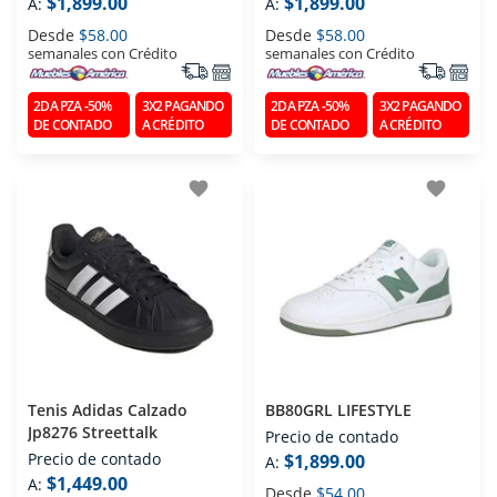
$1,899.00
$1,899.00
A:
A:
Desde
$58.00
Desde
$58.00
semanales con Crédito
semanales con Crédito
2DA PZA -50%
3X2 PAGANDO
2DA PZA -50%
3X2 PAGANDO
DE CONTADO
A CRÉDITO
DE CONTADO
A CRÉDITO
favorite
favorite
Tenis Adidas Calzado
BB80GRL LIFESTYLE
Jp8276 Streettalk
Precio de contado
Precio de contado
$1,899.00
A:
$1,449.00
A:
Desde
$54.00