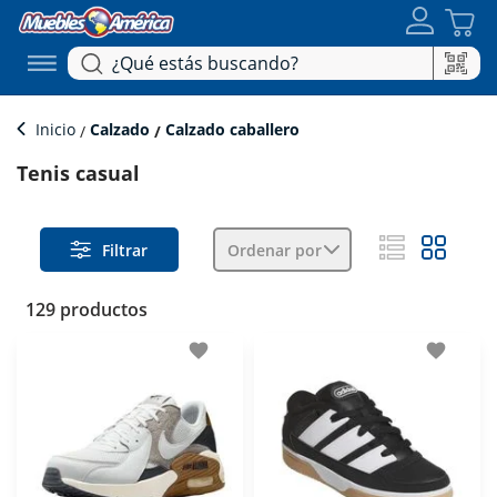
Inicio
Calzado
Calzado caballero
Tenis casual
Filtrar
Ordenar por
129 productos
favorite
favorite