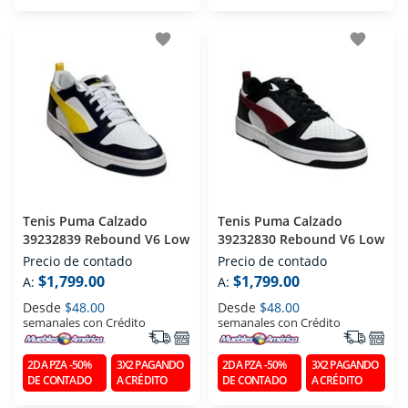
favorite
favorite
Tenis Puma Calzado
Tenis Puma Calzado
39232839 Rebound V6 Low
39232830 Rebound V6 Low
Precio de contado
Precio de contado
$1,799.00
$1,799.00
A:
A:
Desde
$48.00
Desde
$48.00
semanales con Crédito
semanales con Crédito
2DA PZA -50%
3X2 PAGANDO
2DA PZA -50%
3X2 PAGANDO
DE CONTADO
A CRÉDITO
DE CONTADO
A CRÉDITO