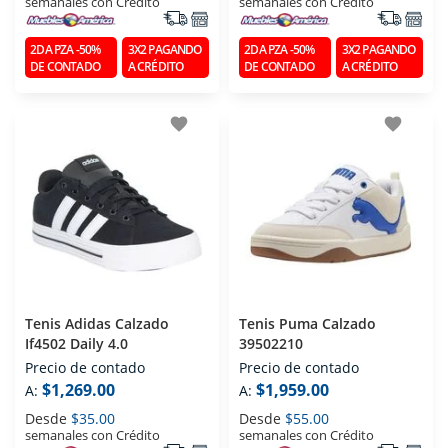
semanales con Crédito
semanales con Crédito
2DA PZA -50%
3X2 PAGANDO
2DA PZA -50%
3X2 PAGANDO
DE CONTADO
A CRÉDITO
DE CONTADO
A CRÉDITO
favorite
favorite
Tenis Adidas Calzado
Tenis Puma Calzado
If4502 Daily 4.0
39502210
Precio de contado
Precio de contado
$1,269.00
$1,959.00
A:
A:
Desde
$35.00
Desde
$55.00
semanales con Crédito
semanales con Crédito