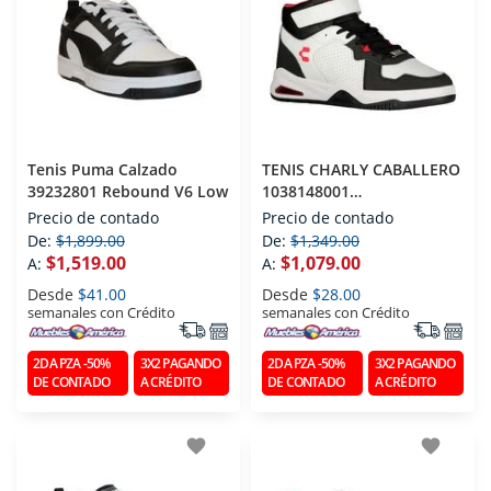
Tenis Puma Calzado
TENIS CHARLY CABALLERO
39232801 Rebound V6 Low
1038148001
BLANRCO/GRIS T290
Precio de contado
Precio de contado
De:
$1,899.00
De:
$1,349.00
$1,519.00
$1,079.00
A:
A:
Desde
$41.00
Desde
$28.00
semanales con Crédito
semanales con Crédito
2DA PZA -50%
3X2 PAGANDO
2DA PZA -50%
3X2 PAGANDO
DE CONTADO
A CRÉDITO
DE CONTADO
A CRÉDITO
favorite
favorite