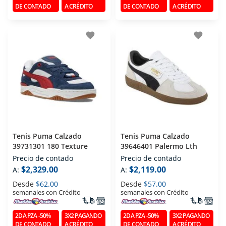
DE CONTADO
A CRÉDITO
DE CONTADO
A CRÉDITO
favorite
favorite
Tenis Puma Calzado
Tenis Puma Calzado
39731301 180 Texture
39646401 Palermo Lth
Precio de contado
Precio de contado
$2,329.00
$2,119.00
A:
A:
Desde
$62.00
Desde
$57.00
semanales con Crédito
semanales con Crédito
2DA PZA -50%
3X2 PAGANDO
2DA PZA -50%
3X2 PAGANDO
DE CONTADO
A CRÉDITO
DE CONTADO
A CRÉDITO