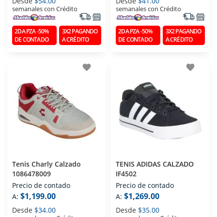
Desde
$54.00
Desde
$41.00
semanales con Crédito
semanales con Crédito
2DA PZA -50%
3X2 PAGANDO
2DA PZA -50%
3X2 PAGANDO
DE CONTADO
A CRÉDITO
DE CONTADO
A CRÉDITO
favorite
favorite
Tenis Charly Calzado
TENIS ADIDAS CALZADO
1086478009
IF4502
Precio de contado
Precio de contado
$1,199.00
$1,269.00
A:
A:
Desde
$34.00
Desde
$35.00