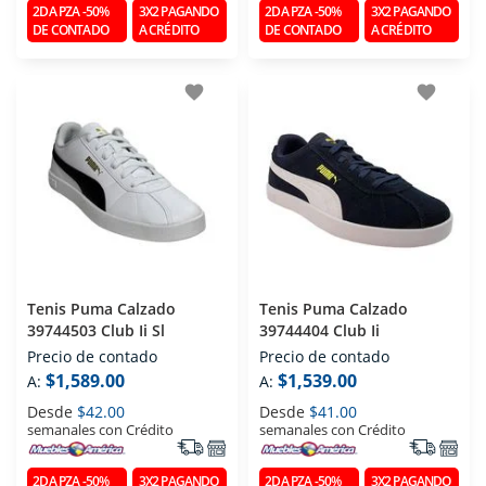
2DA PZA -50%
3X2 PAGANDO
2DA PZA -50%
3X2 PAGANDO
DE CONTADO
A CRÉDITO
DE CONTADO
A CRÉDITO
favorite
favorite
Tenis Puma Calzado
Tenis Puma Calzado
39744503 Club Ii Sl
39744404 Club Ii
Precio de contado
Precio de contado
$1,589.00
$1,539.00
A:
A:
Desde
$42.00
Desde
$41.00
semanales con Crédito
semanales con Crédito
2DA PZA -50%
3X2 PAGANDO
2DA PZA -50%
3X2 PAGANDO