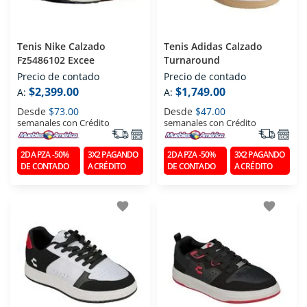
Tenis Nike Calzado
Tenis Adidas Calzado
Fz5486102 Excee
Turnaround
Precio de contado
Precio de contado
$2,399.00
$1,749.00
A:
A:
Desde
$73.00
Desde
$47.00
semanales con Crédito
semanales con Crédito
2DA PZA -50%
3X2 PAGANDO
2DA PZA -50%
3X2 PAGANDO
DE CONTADO
A CRÉDITO
DE CONTADO
A CRÉDITO
favorite
favorite