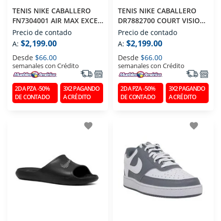
TENIS NIKE CABALLERO
TENIS NIKE CABALLERO
FN7304001 AIR MAX EXCEE
DR7882700 COURT VISION
NEGRO T270
MID MIEL T260
Precio de contado
Precio de contado
$2,199.00
$2,199.00
A:
A:
Desde
$66.00
Desde
$66.00
semanales con Crédito
semanales con Crédito
2DA PZA -50%
3X2 PAGANDO
2DA PZA -50%
3X2 PAGANDO
DE CONTADO
A CRÉDITO
DE CONTADO
A CRÉDITO
favorite
favorite