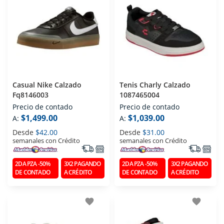
Casual Nike Calzado
Tenis Charly Calzado
Fq8146003
1087465004
Precio de contado
Precio de contado
$1,499.00
$1,039.00
A:
A:
Desde
$42.00
Desde
$31.00
semanales con Crédito
semanales con Crédito
2DA PZA -50%
3X2 PAGANDO
2DA PZA -50%
3X2 PAGANDO
DE CONTADO
A CRÉDITO
DE CONTADO
A CRÉDITO
favorite
favorite