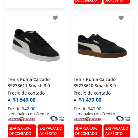
DE CONTADO
A CRÉDITO
favorite
favorite
Tenis Puma Calzado
Tenis Puma Calzado
39233611 Smash 3.0
39233610 Smash 3.0
Precio de contado
Precio de contado
$1,549.00
$1,479.00
A:
A:
Desde
$42.00
Desde
$40.00
semanales con Crédito
semanales con Crédito
2DA PZA -50%
3X2 PAGANDO
2DA PZA -50%
3X2 PAGANDO
DE CONTADO
A CRÉDITO
DE CONTADO
A CRÉDITO