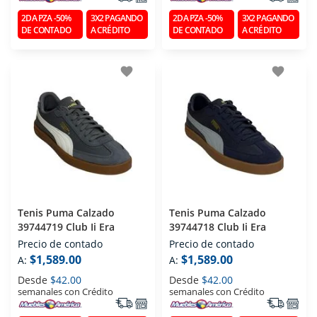
2DA PZA -50%
3X2 PAGANDO
2DA PZA -50%
3X2 PAGANDO
DE CONTADO
A CRÉDITO
DE CONTADO
A CRÉDITO
favorite
favorite
Tenis Puma Calzado
Tenis Puma Calzado
39744719 Club Ii Era
39744718 Club Ii Era
Precio de contado
Precio de contado
$1,589.00
$1,589.00
A:
A:
Desde
$42.00
Desde
$42.00
semanales con Crédito
semanales con Crédito