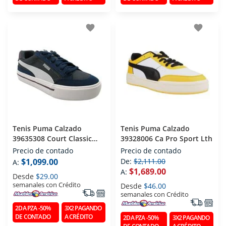
favorite
favorite
Tenis Puma Calzado
Tenis Puma Calzado
39635308 Court Classic
39328006 Ca Pro Sport Lth
Vulc Fs
Precio de contado
Precio de contado
$1,099.00
De:
$2,111.00
A:
$1,689.00
A:
Desde
$29.00
semanales con Crédito
Desde
$46.00
semanales con Crédito
2DA PZA -50%
3X2 PAGANDO
DE CONTADO
A CRÉDITO
2DA PZA -50%
3X2 PAGANDO