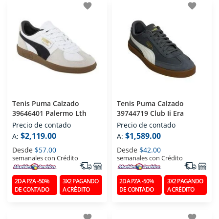
favorite
favorite
Tenis Puma Calzado
Tenis Puma Calzado
39646401 Palermo Lth
39744719 Club Ii Era
Precio de contado
Precio de contado
$2,119.00
$1,589.00
A:
A:
Desde
$57.00
Desde
$42.00
semanales con Crédito
semanales con Crédito
2DA PZA -50%
3X2 PAGANDO
2DA PZA -50%
3X2 PAGANDO
DE CONTADO
A CRÉDITO
DE CONTADO
A CRÉDITO
favorite
favorite