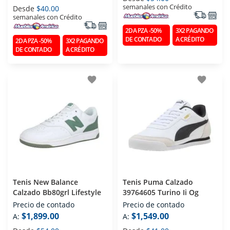
semanales con Crédito
Desde
$40.00
semanales con Crédito
2DA PZA -50%
3X2 PAGANDO
DE CONTADO
A CRÉDITO
2DA PZA -50%
3X2 PAGANDO
DE CONTADO
A CRÉDITO
favorite
favorite
Tenis New Balance
Tenis Puma Calzado
Calzado Bb80grl Lifestyle
39764605 Turino Ii Og
Precio de contado
Precio de contado
$1,899.00
$1,549.00
A:
A: