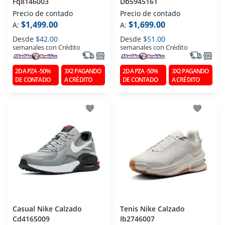
Fq8146003
Db5945161
Precio de contado
Precio de contado
$1,499.00
$1,699.00
A:
A:
Desde
$42.00
Desde
$51.00
semanales con Crédito
semanales con Crédito
2DA PZA -50%
3X2 PAGANDO
2DA PZA -50%
3X2 PAGANDO
DE CONTADO
A CRÉDITO
DE CONTADO
A CRÉDITO
favorite
favorite
Casual Nike Calzado
Tenis Nike Calzado
Cd4165009
Ib2746007