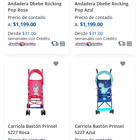
Andadera Dbebe Rocking
Andadera Dbebe Rocking
Pop Rosa
Pop Azul
Precio de contado
Precio de contado
$1,199.00
$1,199.00
A:
A:
Desde
$31.00
Desde
$31.00
semanales con Crédito
semanales con Crédito
favorite
favorite
Carriola Bastón Prinsel
Carriola Bastón Prinsel
5227 Rosa
5227 Azul
Precio de contado
Precio de contado