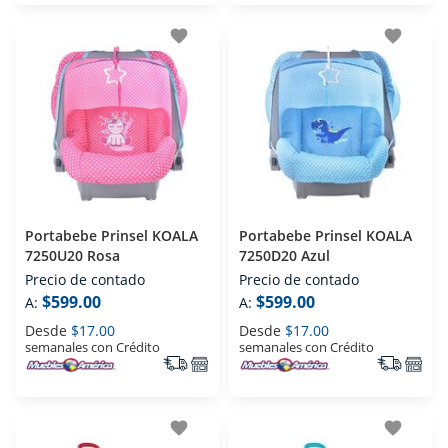
favorite
favorite
Portabebe Prinsel KOALA
Portabebe Prinsel KOALA
7250U20 Rosa
7250D20 Azul
Precio de contado
Precio de contado
$599.00
$599.00
A:
A:
Desde
$17.00
Desde
$17.00
semanales con Crédito
semanales con Crédito
favorite
favorite