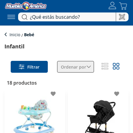
Inicio
Bebé
Infantil
Filtrar
Ordenar por
18 productos
favorite
favorite