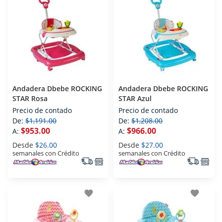
Andadera Dbebe ROCKING
Andadera Dbebe ROCKING
STAR Rosa
STAR Azul
Precio de contado
Precio de contado
De:
$1,191.00
De:
$1,208.00
$953.00
$966.00
A:
A:
Desde
$26.00
Desde
$27.00
semanales con Crédito
semanales con Crédito
favorite
favorite