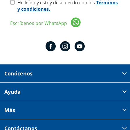
He leído y estoy de acuerdo con los
Términos
y condiciones.
Escríbenos por WhatsApp
Conócenos
Domicilio del corporativo:
Ayuda
Av 18 de marzo # 309. Colonia la Nogalera.
Código postal 44470 Guadalajara, Jalisco, México
Cómo comprar
Más
Tiendas
Credilana
Facturación electrónica
Aviso de privacidad
Centro de ayuda
Contáctanos