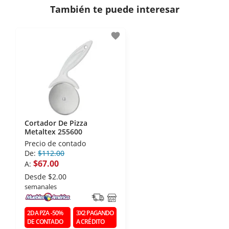
También te puede interesar
- Certificados de seguridad SSL y Encriptación 3D.
- Sello de confianza correspondiente,
favorite
disposiciones legales y Códigos de Ética de la
Asociación Mexicana de Internet (AIMX).
- Nos encontramos en la lista de socios Activos de
la Asociación de Internet.MX.
Cortador De Pizza
Metaltex 255600
Precio de contado
De:
$112.00
$67.00
A:
Desde
$2.00
semanales
2DA PZA -50%
3X2 PAGANDO
DE CONTADO
A CRÉDITO