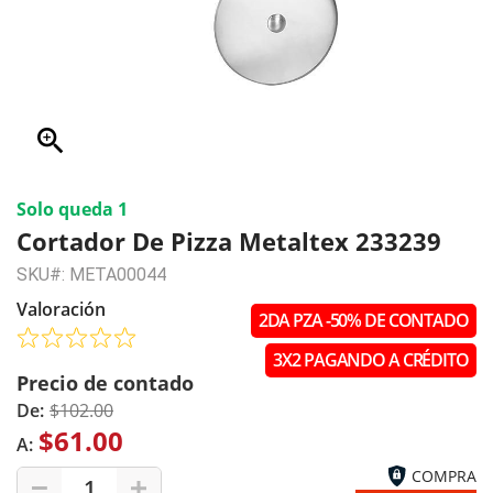
zoom_in
Solo queda 1
Cortador De Pizza Metaltex 233239
SKU#: META00044
Valoración
2DA PZA -50% DE CONTADO
3X2 PAGANDO A CRÉDITO
Precio de contado
De:
$102.00
$61.00
A:
COMPRA
1