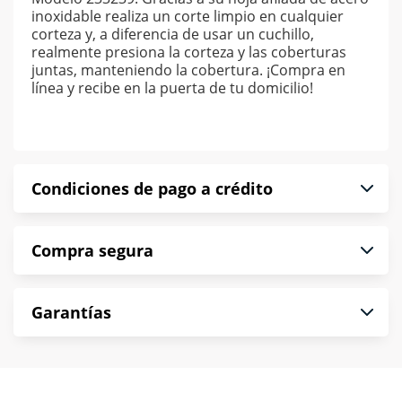
inoxidable realiza un corte limpio en cualquier
corteza y, a diferencia de usar un cuchillo,
realmente presiona la corteza y las coberturas
juntas, manteniendo la cobertura. ¡Compra en
línea y recibe en la puerta de tu domicilio!
Condiciones de pago a crédito
Precio calculado a 52 semanas abonando
Compra segura
puntualmente. Al finalizar tu compra generas el
2% en monedero electrónico.
En Muebles América te informamos que tu
*Sujeto a aprobación de crédito conforme a
Garantías
compra es segura de principio a fin.
norma de Muebles América.
Protegemos la seguridad de información y
En Muebles América nos interesa tu satisfacción.
comunicación de nuestros clientes.
Si necesitas mayor detalle de tu garantía,
consulta los términos y condiciones
aquí
.
Contamos con: