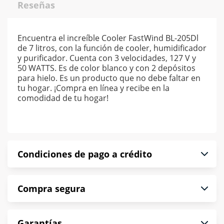
Reseñas
Encuentra el increíble Cooler FastWind BL-205Dl
de 7 litros, con la función de cooler, humidificador
y purificador. Cuenta con 3 velocidades, 127 V y
50 WATTS. Es de color blanco y con 2 depósitos
para hielo. Es un producto que no debe faltar en
tu hogar. ¡Compra en línea y recibe en la
comodidad de tu hogar!
Condiciones de pago a crédito
Precio calculado a 52 semanas abonando
Compra segura
puntualmente. Al finalizar tu compra generas el
2% en monedero electrónico.
En Muebles América te informamos que tu
*Sujeto a aprobación de crédito conforme a
Garantías