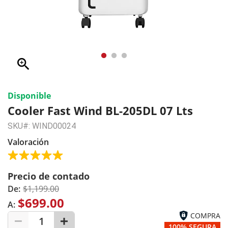
zoom_in
Disponible
Cooler Fast Wind BL-205DL 07 Lts
SKU#: WIND00024
Valoración
Precio de contado
De:
$1,199.00
$699.00
A:
COMPRA
1
100% SEGURA