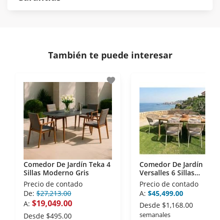
norma de Muebles América.
Protegemos la seguridad de información y
En Muebles América nos interesa tu satisfacción.
comunicación de nuestros clientes.
Si necesitas mayor detalle de tu garantía,
consulta los términos y condiciones
aquí
.
Contamos con:
También te puede interesar
- Certificados de seguridad SSL y Encriptación 3D.
- Sello de confianza correspondiente,
favorite
disposiciones legales y Códigos de Ética de la
Asociación Mexicana de Internet (AIMX).
- Nos encontramos en la lista de socios Activos de
la Asociación de Internet.MX.
Comedor De Jardín Teka 4
Comedor De Jardín
Sillas Moderno Gris
Versalles 6 Sillas
Contemporaneo Café
Precio de contado
Precio de contado
De:
$27,213.00
A:
$45,499.00
$19,049.00
A:
Desde
$1,168.00
semanales
Desde
$495.00