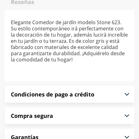
Reseñas
Elegante Comedor de jardín modelo Stone 623.
Su estilo contemporáneo irá perfectamente con
la decoración de tu hogar, además lucirá increíble
en tu jardín o tu terraza. Es de color gris y está
fabricado con materiales de excelente calidad
para garantizarte durabilidad. ¡Adquiérelo desde
la comodidad de tu hogar!
Condiciones de pago a crédito
Precio calculado a 52 semanas abonando
Compra segura
puntualmente. Al finalizar tu compra generas el
2% en monedero electrónico.
En Muebles América te informamos que tu
*Sujeto a aprobación de crédito conforme a
Garantías
compra es segura de principio a fin.