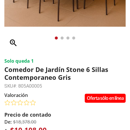
zoom_in
Solo queda 1
Comedor De Jardín Stone 6 Sillas
Contemporaneo Gris
SKU#: 805A00005
Valoración
Oferta sólo en línea
Precio de contado
De:
$18,378.00
$10,108.00