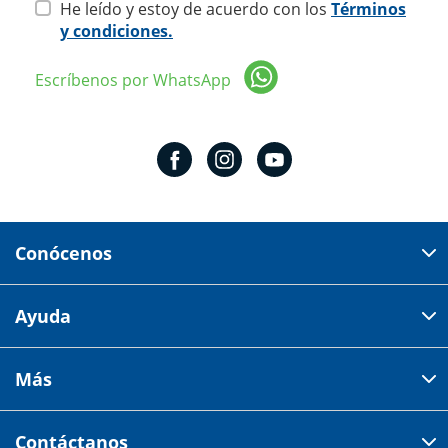
He leído y estoy de acuerdo con los
Términos
y condiciones.
Escríbenos por WhatsApp
Conócenos
Domicilio del corporativo:
Ayuda
Av 18 de marzo # 309. Colonia la Nogalera.
Código postal 44470 Guadalajara, Jalisco, México
Cómo comprar
Más
Tiendas
Credilana
Facturación electrónica
Aviso de privacidad
Centro de ayuda
Contáctanos