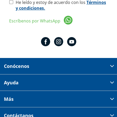
He leído y estoy de acuerdo con los
Términos
y condiciones.
Escríbenos por WhatsApp
Conócenos
Domicilio del corporativo:
Ayuda
Av 18 de marzo # 309. Colonia la Nogalera.
Código postal 44470 Guadalajara, Jalisco, México
Cómo comprar
Más
Tiendas
Credilana
Facturación electrónica
Aviso de privacidad
Centro de ayuda
Contáctanos