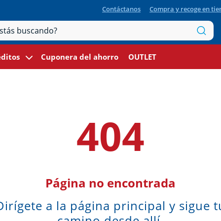
Contáctanos
Compra y recoge en ti
ditos
Cuponera del ahorro
OUTLET
404
Página no encontrada
Dirígete a la página principal y sigue t
camino desde allí.