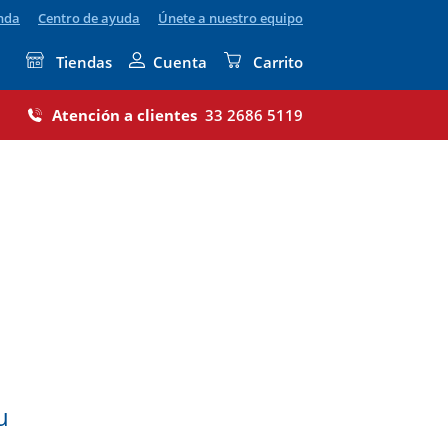
enda
Centro de ayuda
Únete a nuestro equipo
Tiendas
Cuenta
Carrito
Atención a clientes
33 2686 5119
u