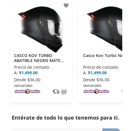
- Sello de confianza correspondiente,
favorite
disposiciones legales y Códigos de Ética de la
Asociación Mexicana de Internet (AIMX).
- Nos encontramos en la lista de socios Activos de
la Asociación de Internet.MX.
CASCO KOV TURBO
Casco Kov Turbo Negro
ABATIBLE NEGRO MATE
CON LUZ LED XL
Precio de contado
Precio de contado
A:
$1,499.00
A:
$1,499.00
Desde
$36.00
Desde
$36.00
semanales
semanales
Entérate de todo lo que tenemos para ti.