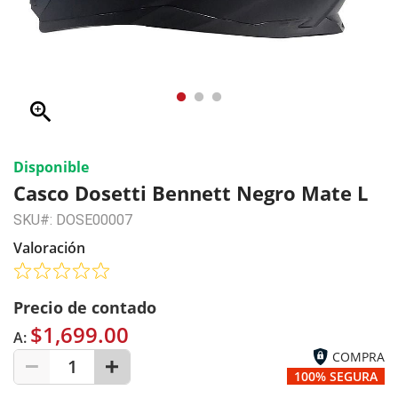
zoom_in
Disponible
Casco Dosetti Bennett Negro Mate L
SKU#: DOSE00007
Valoración
Precio de contado
$1,699.00
A:
COMPRA
1
100% SEGURA