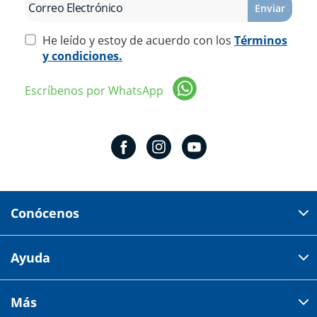
Enviar
He leído y estoy de acuerdo con los
Términos
y condiciones.
Escríbenos por WhatsApp
Conócenos
Domicilio del corporativo:
Ayuda
Av 18 de marzo # 309. Colonia la Nogalera.
Código postal 44470 Guadalajara, Jalisco, México
Cómo comprar
Más
Tiendas
Credilana