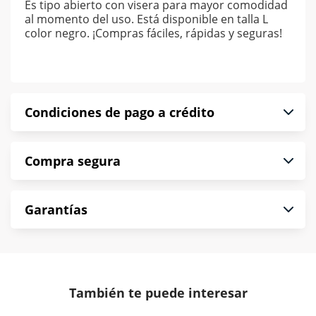
Es tipo abierto con visera para mayor comodidad
al momento del uso. Está disponible en talla L
color negro. ¡Compras fáciles, rápidas y seguras!
Condiciones de pago a crédito
Precio calculado a 52 semanas abonando
Compra segura
puntualmente. Al finalizar tu compra generas el
2% en monedero electrónico.
En Muebles América te informamos que tu
*Sujeto a aprobación de crédito conforme a
Garantías
compra es segura de principio a fin.
norma de Muebles América.
Protegemos la seguridad de información y
En Muebles América nos interesa tu satisfacción.
comunicación de nuestros clientes.
Si necesitas mayor detalle de tu garantía,
consulta los términos y condiciones
aquí
.
Contamos con:
También te puede interesar
- Certificados de seguridad SSL y Encriptación 3D.