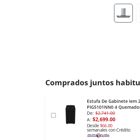
Comprados juntos habit
Estufa De Gabinete Iem 2
PIG5101NN0 4 Quemado
De:
$2,741.00
$2,699.00
A:
Desde
$66.00
semanales con Crédito