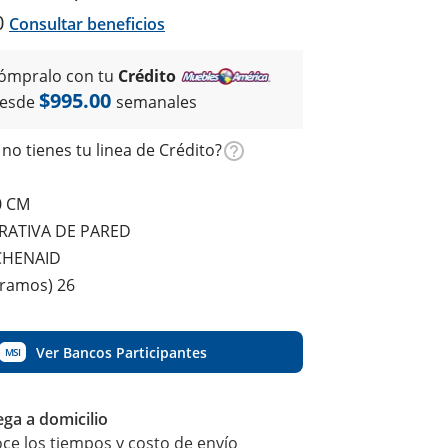
0
Consultar beneficios
ómpralo con tu
Crédito
$995.00
esde
semanales
no tienes tu linea de Crédito?
0 CM
RATIVA DE PARED
CHENAID
gramos) 26
Ver Bancos Participantes
MSI
ega a domicilio
ce los tiempos y costo de envío