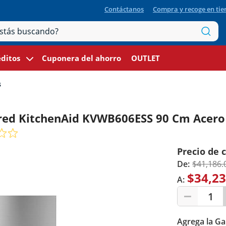
Contáctanos
Compra y recoge en ti
ditos
Cuponera del ahorro
OUTLET
s
ed KitchenAid KVWB606ESS 90 Cm Acero 
Precio de 
De:
$41,186.
$34,23
A:
1
Agrega la Ga