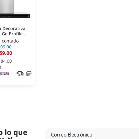
 Decorativa
 Ge Profile
P6I 90 Cm
e contado
oxidable
009.00
59.00
484.00
s
o lo que