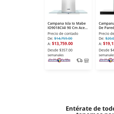
Campana Isla Io Mabe
Campana
IO9018CI4I 90 Cm Acero
De Pared
Inoxidable
CGP9019
Precio de contado
Precio d
Acero In
De:
$14,759.00
De:
$20,
$13,759.00
$19,1
A:
A:
Desde
$357.00
Desde
$
semanales
semanale
Entérate de tod