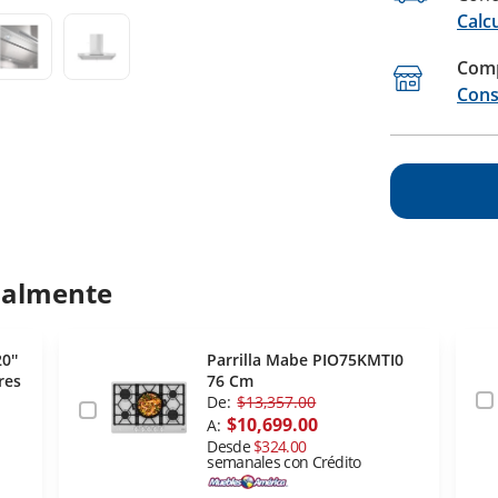
Calc
Comp
Cons
ualmente
0''
Parrilla Mabe PIO75KMTI0
res
76 Cm
De:
$13,357.00
$10,699.00
A:
Desde
$324.00
semanales con Crédito