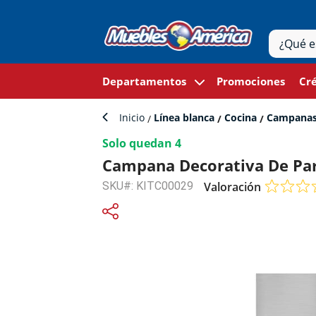
Departamentos
Promociones
Cré
Inicio
Línea blanca
Cocina
Campana
Solo quedan 4
Campana Decorativa De Par
SKU#: KITC00029
Valoración