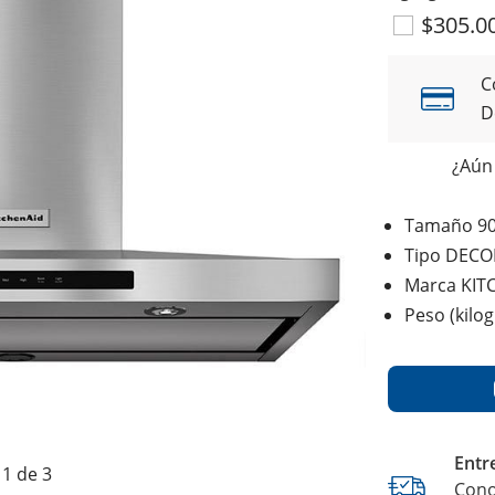
$305.0
C
D
¿Aún 
Tamaño 9
Tipo DECO
Marca KIT
Peso (kilo
Entr
1 de 3
Cono