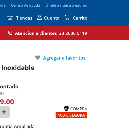
enda
Centro de ayuda
Únete a nuestro equipo
Tiendas
Cuenta
Carrito
Atención a clientes
33 2686 5119
favorite
Agregar a favoritos
Inoxidable
contado
00
9.00
COMPRA
100% SEGURA
rantía Ampliada