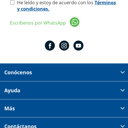
He leído y estoy de acuerdo con los
Términos
y condiciones.
Escríbenos por WhatsApp
Conócenos
Domicilio del corporativo:
Ayuda
Av 18 de marzo # 309. Colonia la Nogalera.
Código postal 44470 Guadalajara, Jalisco, México
Cómo comprar
Más
Tiendas
Credilana
Facturación electrónica
Aviso de privacidad
Centro de ayuda
Contáctanos