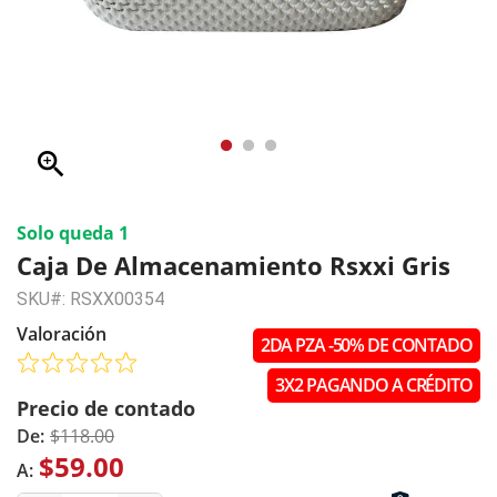
zoom_in
Solo queda 1
Caja De Almacenamiento Rsxxi Gris
SKU#: RSXX00354
Valoración
2DA PZA -50% DE CONTADO
3X2 PAGANDO A CRÉDITO
Precio de contado
De:
$118.00
$59.00
A: