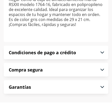
RSXXI modelo 1764-16, fabricado en polipropileno
de excelente calidad. Ideal para organizar los
espacios de tu hogar y mantener todo en orden.
Es de color gris con medidas de 29 x 21 cm.
¡Compras fáciles, rápidas y seguras!
Condiciones de pago a crédito
Precio calculado a 52 semanas abonando
Compra segura
puntualmente. Al finalizar tu compra generas el
2% en monedero electrónico.
En Muebles América te informamos que tu
*Sujeto a aprobación de crédito conforme a
Garantías
compra es segura de principio a fin.
norma de Muebles América.
Protegemos la seguridad de información y
En Muebles América nos interesa tu satisfacción.
comunicación de nuestros clientes.
Si necesitas mayor detalle de tu garantía,
consulta los términos y condiciones
aquí
.
Contamos con: