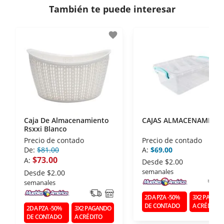
También te puede interesar
- Certificados de seguridad SSL y Encriptación 3D.
- Sello de confianza correspondiente,
favorite
disposiciones legales y Códigos de Ética de la
Asociación Mexicana de Internet (AIMX).
- Nos encontramos en la lista de socios Activos de
la Asociación de Internet.MX.
Caja De Almacenamiento
CAJAS ALMACENAMIEN
Rsxxi Blanco
Precio de contado
Precio de contado
De:
$81.00
A:
$69.00
$73.00
A:
Desde
$2.00
semanales
Desde
$2.00
semanales
2DA PZA -50%
3X2 PAGAN
DE CONTADO
A CRÉDITO
2DA PZA -50%
3X2 PAGANDO
DE CONTADO
A CRÉDITO