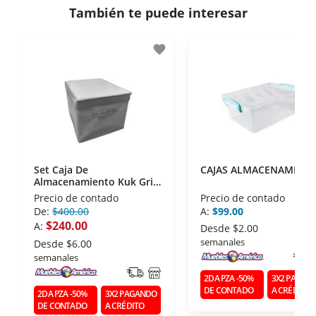
También te puede interesar
- Certificados de seguridad SSL y Encriptación 3D.
- Sello de confianza correspondiente,
favorite
disposiciones legales y Códigos de Ética de la
Asociación Mexicana de Internet (AIMX).
- Nos encontramos en la lista de socios Activos de
la Asociación de Internet.MX.
Set Caja De
CAJAS ALMACENAMIEN
Almacenamiento Kuk Gris
3 Piezas
Precio de contado
Precio de contado
De:
$400.00
A:
$99.00
$240.00
A:
Desde
$2.00
semanales
Desde
$6.00
semanales
2DA PZA -50%
3X2 PAGAN
DE CONTADO
A CRÉDITO
2DA PZA -50%
3X2 PAGANDO
DE CONTADO
A CRÉDITO