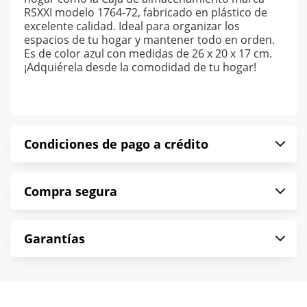
RSXXI modelo 1764-72, fabricado en plástico de
excelente calidad. Ideal para organizar los
espacios de tu hogar y mantener todo en orden.
Es de color azul con medidas de 26 x 20 x 17 cm.
¡Adquiérela desde la comodidad de tu hogar!
Condiciones de pago a crédito
Precio calculado a 52 semanas abonando
Compra segura
puntualmente. Al finalizar tu compra generas el
2% en monedero electrónico.
En Muebles América te informamos que tu
*Sujeto a aprobación de crédito conforme a
Garantías
compra es segura de principio a fin.
norma de Muebles América.
Protegemos la seguridad de información y
En Muebles América nos interesa tu satisfacción.
comunicación de nuestros clientes.
Si necesitas mayor detalle de tu garantía,
consulta los términos y condiciones
aquí
.
Contamos con: