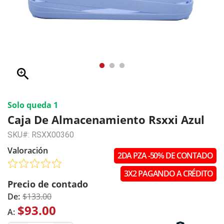
zoom_in
Solo queda 1
Caja De Almacenamiento Rsxxi Azul
SKU#: RSXX00360
Valoración
2DA PZA -50% DE CONTADO
3X2 PAGANDO A CRÉDITO
Precio de contado
De:
$133.00
$93.00
A: