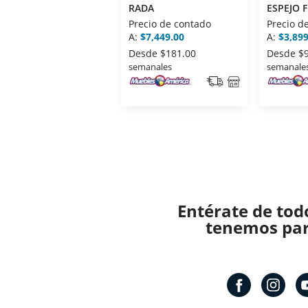
RADA
ESPEJO 
45CM
Precio de contado
Precio d
A:
$7,449.00
A:
$3,899
Desde
$181.00
Desde
$
semanales
semanale
Entérate de tod
tenemos para