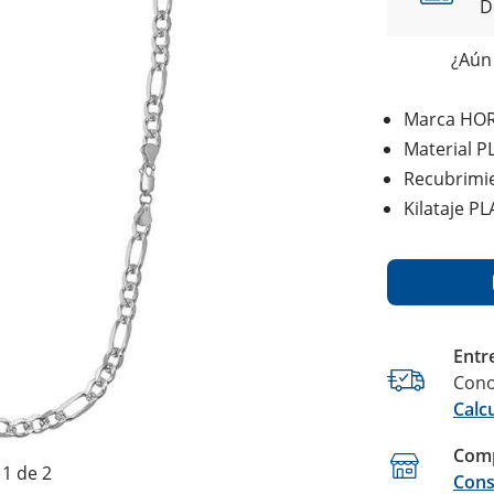
D
¿Aún 
Marca HO
Material P
Recubrimi
Kilataje P
Entr
Cono
Calc
Comp
1 de 2
Cons