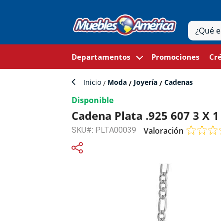
Departamentos
Promociones
Cré
Inicio
Moda
Joyería
Cadenas
Disponible
Cadena Plata .925 607 3 X 
SKU#: PLTA00039
Valoración