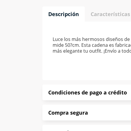
Descripción
Características
Luce los más hermosos diseños de a
mide 50?cm. Esta cadena es fabrica
más elegante tu outfit. ¡Envío a to
Condiciones de pago a crédito
Precio calculado a 52 semanas abona
Compra segura
*Sujeto a aprobación de crédito con
En Muebles América te informamos que