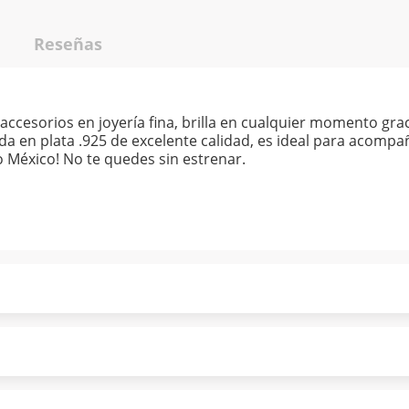
Reseñas
ccesorios en joyería fina, brilla en cualquier momento gra
da en plata .925 de excelente calidad, es ideal para acom
do México! No te quedes sin estrenar.
ndo puntualmente. Al finalizar tu compra generas el 2% en
forme a norma de Muebles América.
 tu compra es segura de principio a fin.