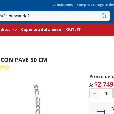
Contáctanos
Compra y recoge en ti
ditos
Cuponera del ahorro
OUTLET
1 CON PAVE 50 CM
Precio de 
$2,749
A:
1
C