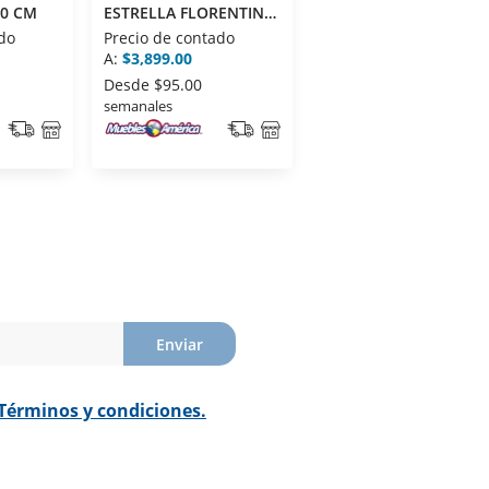
0 CM
ESTRELLA FLORENTINO
45 CM
do
Precio de contado
A:
$3,899.00
Desde
$95.00
semanales
Enviar
Términos y condiciones.