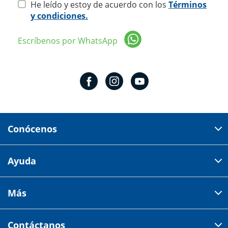
He leído y estoy de acuerdo con los
Términos
y condiciones.
Escríbenos por WhatsApp
Conócenos
Domicilio del corporativo:
Ayuda
Av 18 de marzo # 309. Colonia la Nogalera.
Código postal 44470 Guadalajara, Jalisco, México
Cómo comprar
Más
Tiendas
Credilana
Facturación electrónica
Aviso de privacidad
Centro de ayuda
Contáctanos