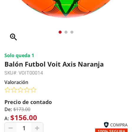
zoom_in
Solo queda 1
Balón Futbol Voit Axis Naranja
SKU#: VOIT00014
Valoración
Precio de contado
De:
$173.00
$156.00
A:
COMPRA
1
100% SEGURA